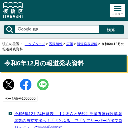
メニュー
現在の位置：
トップページ
>
区政情報
>
広報
>
報道発表資料
> 令和6年12月の
報道発表資料
令和6年12月の報道発表資料
ページ番号1055555
令和6年12月24日発表 【ふるさと納税】児童養護施設卒園
者等の自立支援へ！「さとふる」で「ケアリーバー応援プロ
ジェクト」の寄付受付開始