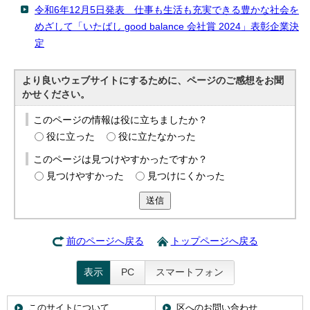
English
令和6年12月5日発表 仕事も生活も充実できる豊かな社会を
한국어
めざして「いたばし good balance 会社賞 2024」表彰企業決
简体中文
定
繁體中文
より良いウェブサイトにするために、ページのご感想をお聞
かせください。
このページの情報は役に立ちましたか？
役に立った
役に立たなかった
このページは見つけやすかったですか？
見つけやすかった
見つけにくかった
送信
前のページへ戻る
トップページへ戻る
表示
PC
スマートフォン
このサイトについて
区へのお問い合わせ