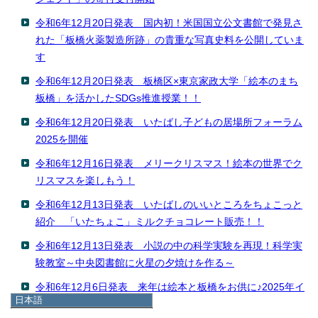
令和6年12月20日発表 国内初！米国国立公文書館で発見さ
れた「板橋火薬製造所跡」の貴重な写真史料を公開していま
す
令和6年12月20日発表 板橋区×東京家政大学「絵本のまち
板橋」を活かしたSDGs推進授業！！
令和6年12月20日発表 いたばし子どもの居場所フォーラム
2025を開催
令和6年12月16日発表 メリークリスマス！絵本の世界でク
リスマスを楽しもう！
令和6年12月13日発表 いたばしのいいところをちょこっと
紹介 「いたちょこ」ミルクチョコレート販売！！
令和6年12月13日発表 小説の中の科学実験を再現！科学実
験教室～中央図書館に火星の夕焼けを作る～
令和6年12月6日発表 来年は絵本と板橋をお供に♪2025年イ
日本語
ベントカレンダー発売
日本語