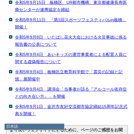
令和5年9月15日 板橋区、UR都市機構、東京都健康長寿医
療センターが連携協定を締結
令和5年9月11日 「第1回スポーツフェスティバルin板橋」
開催！
令和5年9月8日 いたばし花火大会における火災事故に係る
報告書の公表について
令和5年9月4日 あいキッズの運営事業者による配置人員に
関する虚偽報告について
令和5年9月4日 板橋区立教育科学館で「震災の記録と記
憶」展開催中
令和5年9月4日 講演会「当事者が語る『アルコール依存症
との向き合い方』」を開催
令和5年9月1日 金沢市友好交流都市協定締結15周年記念式
典を開催！
日本語
より良いウェブサイトにするために、ページのご感想をお聞
日本語