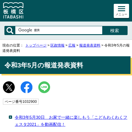
メニュー
現在の位置：
トップページ
>
区政情報
>
広報
>
報道発表資料
> 令和3年5月の報
道発表資料
令和3年5月の報道発表資料
ページ番号1032900
令和3年5月30日 お家で一緒に楽しもう「こどもわくわくフ
ェスタ2021」を動画配信！