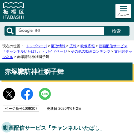
メニュー
現在の位置：
トップページ
>
区政情報
>
広報
>
映像広報
>
動画配信サービス
「チャンネルいたばし」・ガイドページ
>
その他の動画コンテンツ
>
文化財チャ
ンネル
> 赤塚諏訪神社獅子舞
赤塚諏訪神社獅子舞
ページ番号1009307
更新日 2020年6月2日
動画配信サービス「チャンネルいたばし」