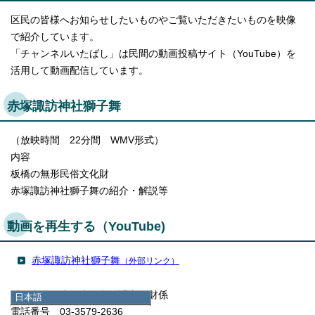
区民の皆様へお知らせしたいものやご覧いただきたいものを映像
で紹介しています。
「チャンネルいたばし」は民間の動画投稿サイト（YouTube）を
活用して動画配信しています。
赤塚諏訪神社獅子舞
（放映時間 22分間 WMV形式）
内容
板橋の無形民俗文化財
赤塚諏訪神社獅子舞の紹介・解説等
動画を再生する（YouTube)
赤塚諏訪神社獅子舞
（外部リンク）
問い合わせ先 生涯学習課文化財係
日本語
日本語
電話番号 03-3579-2636