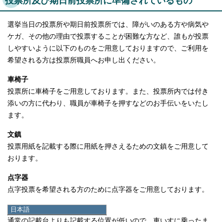
投票所及び期日前投票所に準備されているもの
選挙当日の投票所や期日前投票所では、障がいのある方や病気や
ケガ、その他の理由で投票することが困難な方など、誰もが投票
しやすいように以下のものをご用意しておりますので、ご利用を
希望される方は投票所職員へお申し出ください。
車椅子
投票所に車椅子をご用意しております。また、投票所内では付き
添いの方に代わり、職員が車椅子を押すなどのお手伝いをいたし
ます。
文鎮
投票用紙を記載する際に用紙を押さえるための文鎮をご用意して
おります。
点字器
点字投票を希望される方のために点字器をご用意しております。
座位記載台
日本語
日本語
通常の記載台よりも記載する位置が低いので、車いすに乗ったま