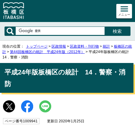
メニュー
現在の位置：
トップページ
>
区政情報
>
区政資料・刊行物
>
統計
>
板橋区の統
計
>
第44回板橋区の統計 平成24年版（2012年）
> 平成24年版板橋区の統計
14．警察・消防
平成24年版板橋区の統計 14．警察・消
防
ページ番号1009941
更新日 2020年1月25日