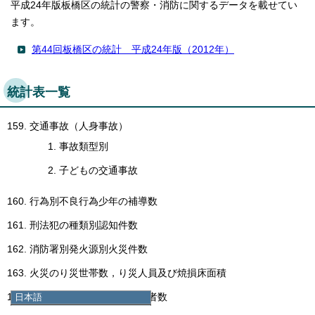
平成24年版板橋区の統計の警察・消防に関するデータを載せてい
ます。
第44回板橋区の統計 平成24年版（2012年）
統計表一覧
交通事故（人身事故）
事故類型別
子どもの交通事故
行為別不良行為少年の補導数
刑法犯の種類別認知件数
消防署別発火源別火災件数
火災のり災世帯数，り災人員及び焼損床面積
日本語
火災による損害額及び死傷者数
日本語