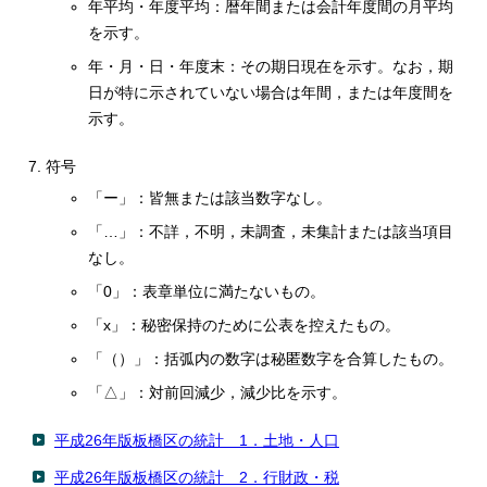
年平均・年度平均：暦年間または会計年度間の月平均
English
を示す。
한국어
简体中文
年・月・日・年度末：その期日現在を示す。なお，期
繁體中文
日が特に示されていない場合は年間，または年度間を
示す。
符号
「ー」：皆無または該当数字なし。
「…」：不詳，不明，未調査，未集計または該当項目
なし。
「0」：表章単位に満たないもの。
「x」：秘密保持のために公表を控えたもの。
「（）」：括弧内の数字は秘匿数字を合算したもの。
「△」：対前回減少，減少比を示す。
平成26年版板橋区の統計 1．土地・人口
平成26年版板橋区の統計 2．行財政・税