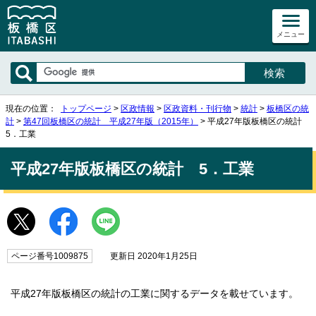
メニュー
現在の位置：
トップページ
>
区政情報
>
区政資料・刊行物
>
統計
>
板橋区の統
計
>
第47回板橋区の統計 平成27年版（2015年）
> 平成27年版板橋区の統計
5．工業
平成27年版板橋区の統計 5．工業
ページ番号1009875
更新日 2020年1月25日
平成27年版板橋区の統計の工業に関するデータを載せています。