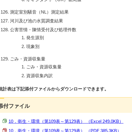
測定室別騒音（NL）測定結果
河川及び池の水質調査結果
公害苦情・陳情受付及び処理件数
発生源別
現象別
ごみ・資源収集量
ごみ・資源収集量
資源収集内訳
統計表は下記添付ファイルからダウンロードできます。
添付ファイル
10．衛生・環境（第109表～第129表） （Excel 249.0KB）
10．衛生・環境（第109表～第129表） （PDF 385.3KB）