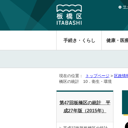
サ
手続き・くらし
健康・医
現在の位置：
トップページ
>
区政情
橋区の統計 10．衛生・環境
第47回板橋区の統計 平
成27年版（2015年）