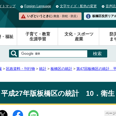
イトマップ
Foreign Language
文字サイズ・配色の変更
音声読
いざというときに
板橋区役所
リア
（救急・防犯・防災）
子育て・教育
文化・スポーツ
防
療・福祉
生涯学習
産業
ま
報
>
区政資料・刊行物
>
統計
>
板橋区の統計
>
第47回板橋区の統計 平
平成27年版板橋区の統計 10．衛
ページ番