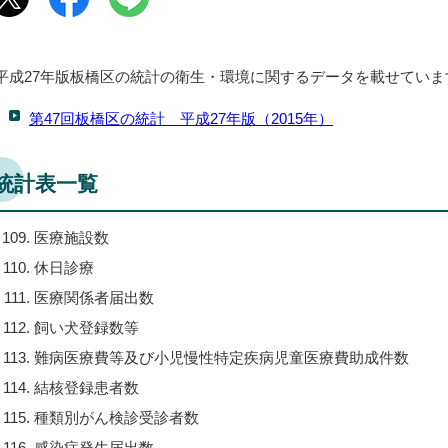
平成27年版板橋区の統計の衛生・環境に関するデータを載せていま
第47回板橋区の統計 平成27年版（2015年）
統計表一覧
医療施設数
休日診療
医療関係者届出数
飼い犬登録数等
難病医療費等及び小児慢性特定疾病児童医療費助成件数
結核登録患者数
種類別がん検診受診者数
感染症発生届出数