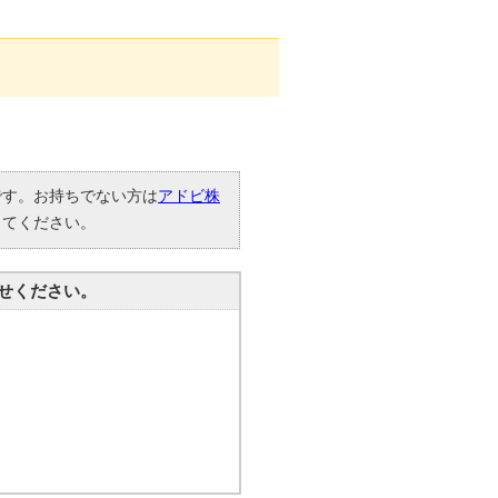
要です。お持ちでない方は
アドビ株
してください。
せください。