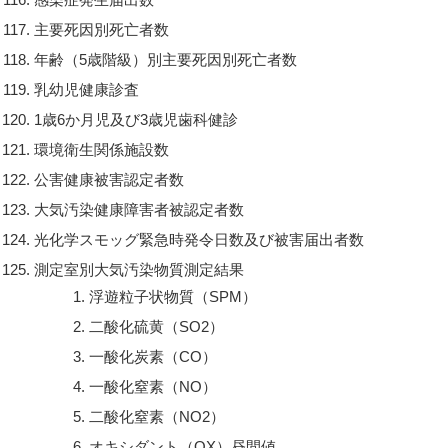
主要死因別死亡者数
年齢（5歳階級）別主要死因別死亡者数
乳幼児健康診査
1歳6か月児及び3歳児歯科健診
環境衛生関係施設数
公害健康被害認定者数
大気汚染健康障害者被認定者数
光化学スモッグ緊急時発令日数及び被害届出者数
測定室別大気汚染物質測定結果
浮遊粒子状物質（SPM）
二酸化硫黄（SO2）
一酸化炭素（CO）
一酸化窒素（NO）
二酸化窒素（NO2）
オキシダント（OX）昼間値