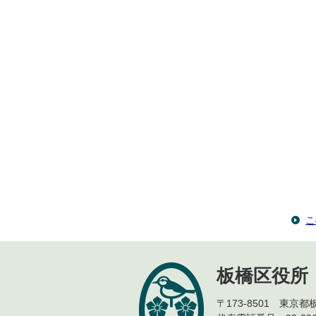
こ
板橋区役所
〒173-8501 東京