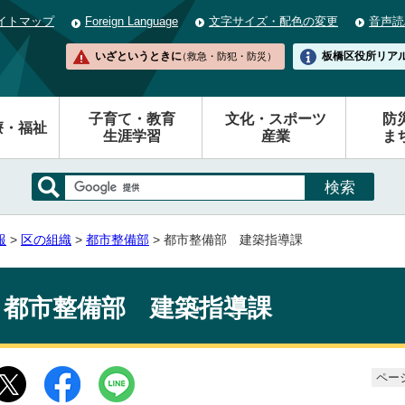
イトマップ
Foreign Language
文字サイズ・配色の変更
音声読
いざというときに
板橋区役所
リア
（救急・防犯・防災）
子育て・教育
文化・スポーツ
防
療・福祉
生涯学習
産業
ま
報
>
区の組織
>
都市整備部
> 都市整備部 建築指導課
都市整備部 建築指導課
ページ