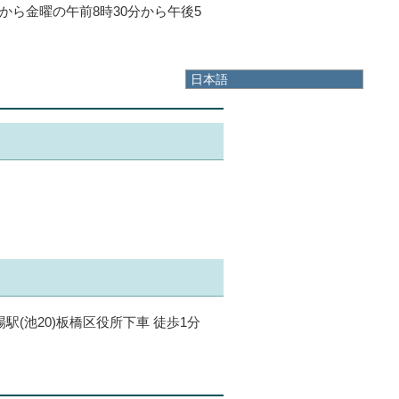
から金曜の午前8時30分から午後5
日本語
日本語
English
한국어
简体中文
繁體中文
(池20)板橋区役所下車 徒歩1分