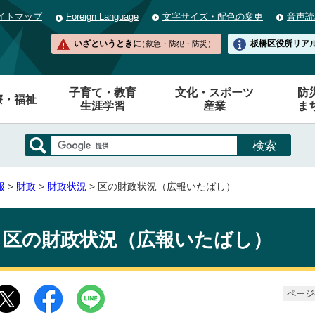
イトマップ
Foreign Language
文字サイズ・配色の変更
音声読
いざというときに
板橋区役所
リア
（救急・防犯・防災）
子育て・教育
文化・スポーツ
防
療・福祉
生涯学習
産業
ま
報
>
財政
>
財政状況
> 区の財政状況（広報いたばし）
区の財政状況（広報いたばし）
ページ番