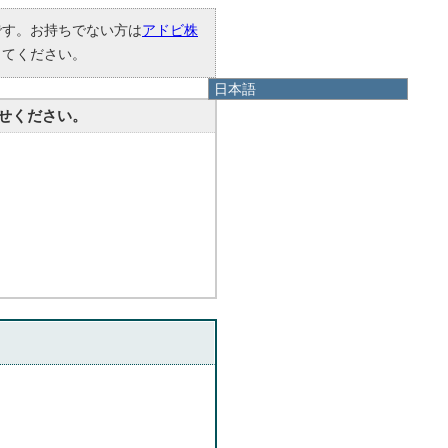
要です。お持ちでない方は
アドビ株
してください。
日本語
日本語
せください。
English
한국어
简体中文
繁體中文