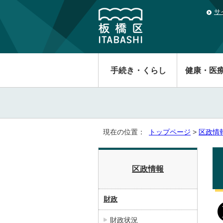
サ
手続き・くらし
健康・医
現在の位置：
トップページ
>
区政情
区政情報
財政
財政状況