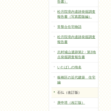
告書）
松月院境内遺跡発掘調査
報告書（写真図版編）
常盤台住宅物語
松月院境内遺跡発掘調査
報告書
志村城山遺跡第2・第3地
点発掘調査報告書
いたばしの地名
板橋区の近代建築 住宅
編
石仏（改訂版）
庚申塔（改訂版）