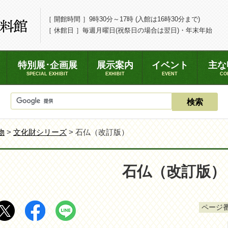
［ 開館時間 ］9時30分～17時 (入館は16時30分まで)
［ 休館日 ］毎週月曜日(祝祭日の場合は翌日)・年末年始
特別展･企画展
展示案内
イベント
主な
SPECIAL EXHIBIT
EXHIBIT
EVENT
CO
物
>
文化財シリーズ
> 石仏（改訂版）
石仏（改訂版）
ページ番