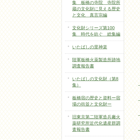
集 板橋の寺院 寺院所
蔵の文化財に見える歴史
と文化 真言宗編
文化財シリーズ第100
集 時代を紡ぐ 総集編
いたばしの里神楽
陸軍板橋火薬製造所跡地
調査報告書
いたばしの文化財（第8
集）
板橋宿の歴史と資料ー宿
場の街並と文化財ー
旧東京第二陸軍造兵廠火
薬研究所近代化遺産群調
査報告書