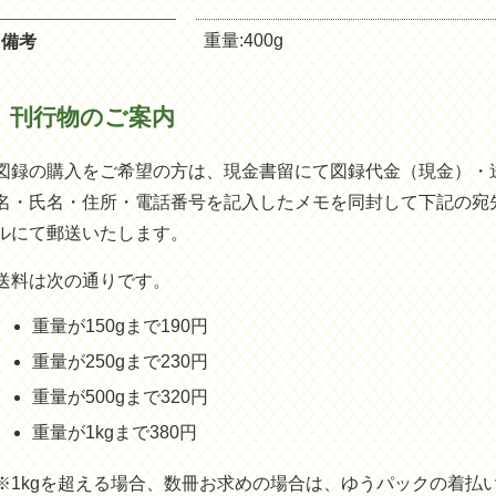
重量:400g
備考
刊行物のご案内
図録の購入をご希望の方は、現金書留にて図録代金（現金）・
名・氏名・住所・電話番号を記入したメモを同封して下記の宛
ルにて郵送いたします。
送料は次の通りです。
重量が150gまで190円
重量が250gまで230円
重量が500gまで320円
重量が1kgまで380円
※1kgを超える場合、数冊お求めの場合は、ゆうパックの着払