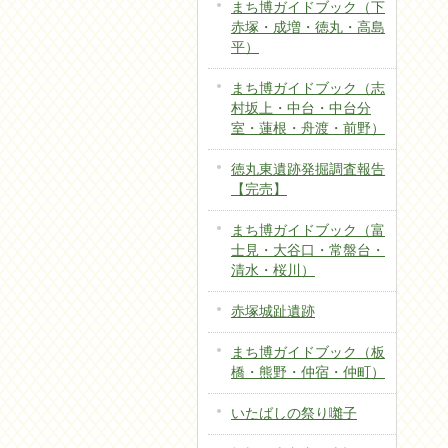
まち博ガイドブック（下
赤塚・成増・徳丸・高島
平）
まち博ガイドブック（志
村坂上・中台・中台分
室・蓮根・舟渡・前野）
徳丸東遺跡発掘調査報告
【完売】
まち博ガイドブック（富
士見・大谷口・常盤台・
清水・桜川）
赤塚城趾遺跡
まち博ガイドブック（板
橋・熊野・仲宿・仲町）
いたばしの祭り囃子