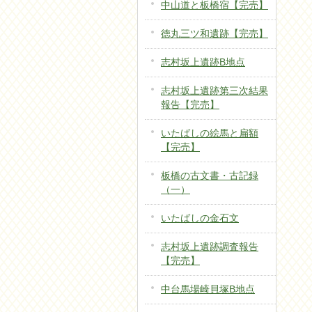
中山道と板橋宿【完売】
徳丸三ツ和遺跡【完売】
志村坂上遺跡B地点
志村坂上遺跡第三次結果
報告【完売】
いたばしの絵馬と扁額
【完売】
板橋の古文書・古記録
（一）
いたばしの金石文
志村坂上遺跡調査報告
【完売】
中台馬場崎貝塚B地点