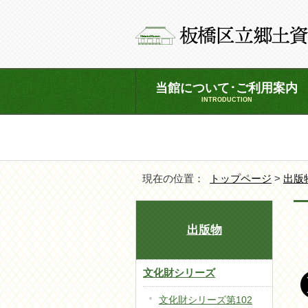
当館について･ご利用案内
INTRODUCTION
現在の位置：
トップページ
>
出版
出版物
文化財シリーズ
文化財シリーズ第102