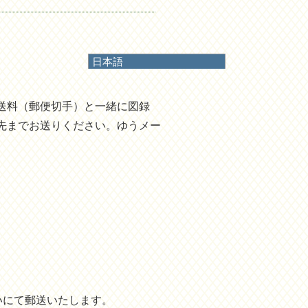
日本語
日本語
English
送料（郵便切手）と一緒に図録
한국어
简体中文
先までお送りください。ゆうメー
繁體中文
いにて郵送いたします。