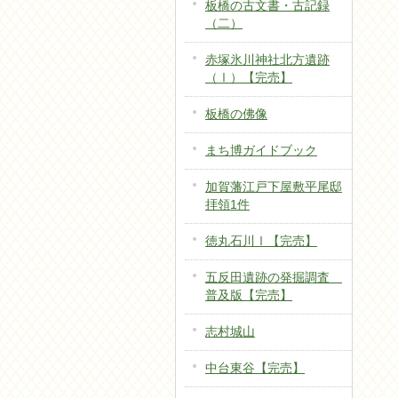
板橋の古文書・古記録
（二）
赤塚氷川神社北方遺跡
（Ⅰ）【完売】
板橋の佛像
まち博ガイドブック
加賀藩江戸下屋敷平尾邸
拝領1件
徳丸石川Ⅰ【完売】
五反田遺跡の発掘調査
普及版【完売】
志村城山
中台東谷【完売】