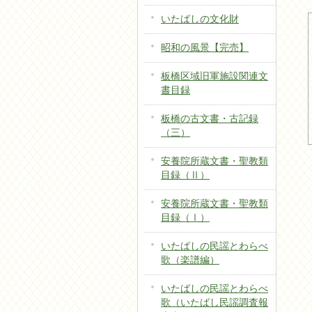
いたばしの文化財
昭和の風景【完売】
板橋区域旧軍施設関連文
書目録
板橋の古文書・古記録
（三）
安養院所蔵文書・聖教類
目録（Ⅱ）
安養院所蔵文書・聖教類
目録（Ⅰ）
いたばしの民謡とわらべ
歌（楽譜編）
いたばしの民謡とわらべ
歌（いたばし民謡調査報