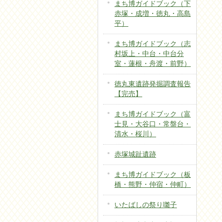
まち博ガイドブック（下
赤塚・成増・徳丸・高島
平）
まち博ガイドブック（志
村坂上・中台・中台分
室・蓮根・舟渡・前野）
徳丸東遺跡発掘調査報告
【完売】
まち博ガイドブック（富
士見・大谷口・常盤台・
清水・桜川）
赤塚城趾遺跡
まち博ガイドブック（板
橋・熊野・仲宿・仲町）
いたばしの祭り囃子