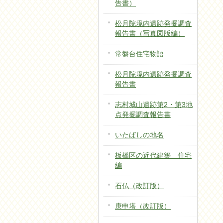
告書）
松月院境内遺跡発掘調査
報告書（写真図版編）
常盤台住宅物語
松月院境内遺跡発掘調査
報告書
志村城山遺跡第2・第3地
点発掘調査報告書
いたばしの地名
板橋区の近代建築 住宅
編
石仏（改訂版）
庚申塔（改訂版）