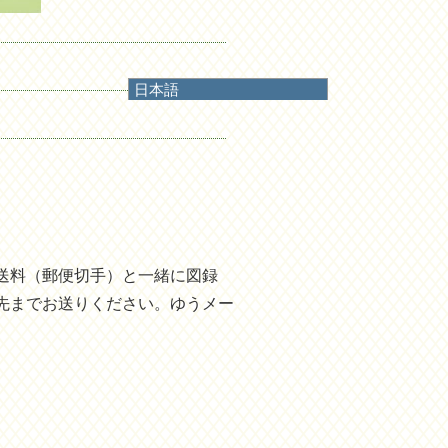
日本語
日本語
English
한국어
简体中文
繁體中文
送料（郵便切手）と一緒に図録
先までお送りください。ゆうメー