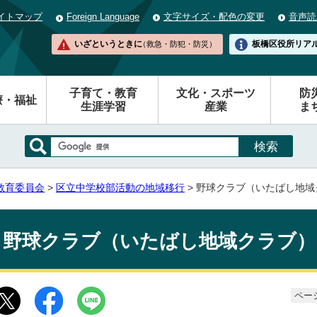
イトマップ
Foreign Language
文字サイズ・配色の変更
音声読
いざというときに
板橋区役所
リア
（救急・防犯・防災）
子育て・教育
文化・スポーツ
防
療・福祉
生涯学習
産業
ま
教育委員会
>
区立中学校部活動の地域移行
> 野球クラブ（いたばし地域
野球クラブ（いたばし地域クラブ）
ページ