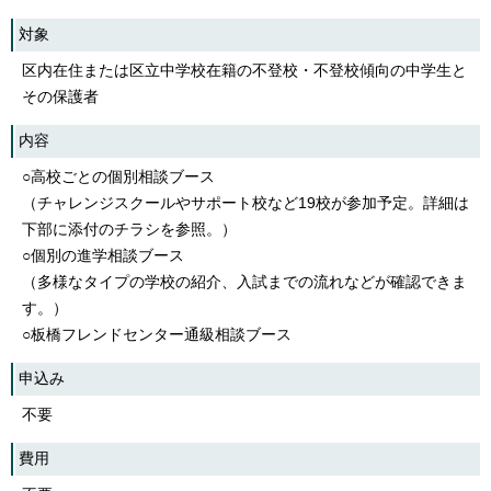
English
対象
한국어
简体中文
区内在住または区立中学校在籍の不登校・不登校傾向の中学生と
繁體中文
その保護者
内容
○高校ごとの個別相談ブース
（チャレンジスクールやサポート校など19校が参加予定。詳細は
下部に添付のチラシを参照。）
○個別の進学相談ブース
（多様なタイプの学校の紹介、入試までの流れなどが確認できま
す。）
○板橋フレンドセンター通級相談ブース
申込み
不要
費用