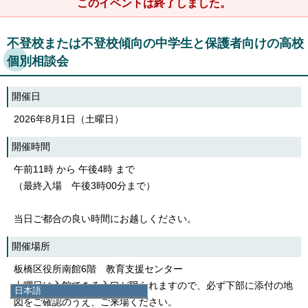
このイベントは終了しました。
不登校または不登校傾向の中学生と保護者向けの高校
個別相談会
開催日
2026年8月1日（土曜日）
開催時間
午前11時 から 午後4時 まで
（最終入場 午後3時00分まで）
当日ご都合の良い時間にお越しください。
開催場所
板橋区役所南館6階 教育支援センター
土曜日は入館できる入口が限られますので、必ず下部に添付の地
日本語
図をご確認のうえ、ご来場ください。
日本語