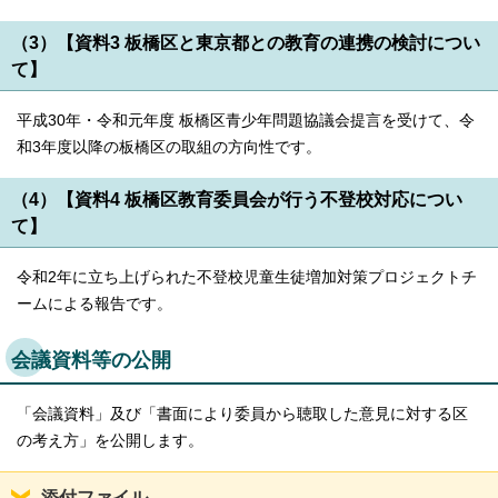
English
한국어
（3）【資料3 板橋区と東京都との教育の連携の検討につい
简体中文
て】
繁體中文
平成30年・令和元年度 板橋区青少年問題協議会提言を受けて、令
和3年度以降の板橋区の取組の方向性です。
（4）【資料4 板橋区教育委員会が行う不登校対応につい
て】
令和2年に立ち上げられた不登校児童生徒増加対策プロジェクトチ
ームによる報告です。
会議資料等の公開
「会議資料」及び「書面により委員から聴取した意見に対する区
の考え方」を公開します。
添付ファイル