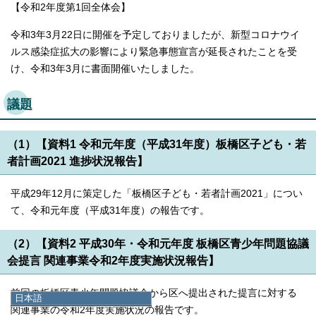
【令和2年度第1回全体会】
令和3年3月22日に開催を予定しておりましたが、新型コロナウイ
ルス感染症拡大の影響により緊急事態宣言が延長されたことを受
け、令和3年3月に書面開催いたしました。
議題
（1）【資料1 令和元年度（平成31年度）板橋区子ども・若
者計画2021 進捗状況報告】
平成29年12月に策定した「板橋区子ども・若者計画2021」につい
て、令和元年度（平成31年度）の報告です。
（2）【資料2 平成30年・令和元年度 板橋区青少年問題協議
会提言 関連事業令和2年度実施状況報告】
前回の板橋区青少年問題協議会から区へ提出された提言に対する
日本語
関連事業の令和2年度実施状況の報告です。
日本語