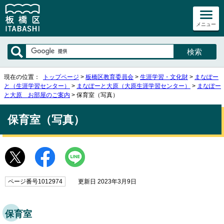
メニュー
現在の位置：
トップページ
>
板橋区教育委員会
>
生涯学習・文化財
>
まなぽー
と（生涯学習センター）
>
まなぽーと大原（大原生涯学習センター）
>
まなぽー
と大原 お部屋のご案内
> 保育室（写真）
保育室（写真）
ページ番号1012974
更新日 2023年3月9日
保育室