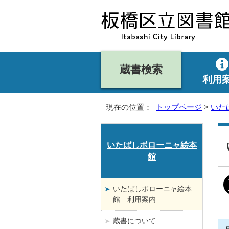
蔵書検索
利用
現在の位置：
トップページ
>
いた
いたばしボローニャ絵本
館
いたばしボローニャ絵本
館 利用案内
蔵書について