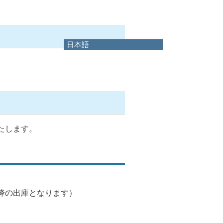
日本語
日本語
English
한국어
简体中文
繁體中文
たします。
降の出庫となります）