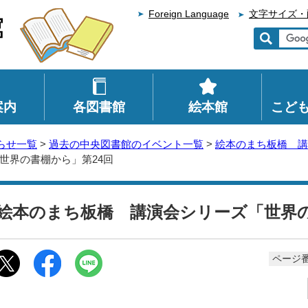
Foreign Language
文字サイズ・
案内
各図書館
絵本館
こど
らせ一覧
>
過去の中央図書館のイベント一覧
>
絵本のまち板橋 講
世界の書棚から」第24回
絵本のまち板橋 講演会シリーズ「世界の
ページ番