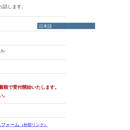
お話します。
日本語
日本語
English
한국어
ール
简体中文
繁體中文
先着順で受付開始いたします。
い。
込フォーム
（外部リンク）