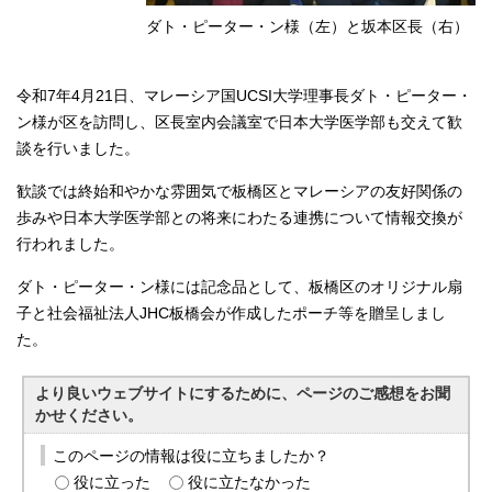
English
ダト・ピーター・ン様（左）と坂本区長（右）
한국어
简体中文
繁體中文
令和7年4月21日、マレーシア国UCSI大学理事長ダト・ピーター・
ン様が区を訪問し、区長室内会議室で日本大学医学部も交えて歓
談を行いました。
歓談では終始和やかな雰囲気で板橋区とマレーシアの友好関係の
歩みや日本大学医学部との将来にわたる連携について情報交換が
行われました。
ダト・ピーター・ン様には記念品として、板橋区のオリジナル扇
子と社会福祉法人JHC板橋会が作成したポーチ等を贈呈しまし
た。
より良いウェブサイトにするために、ページのご感想をお聞
かせください。
このページの情報は役に立ちましたか？
役に立った
役に立たなかった