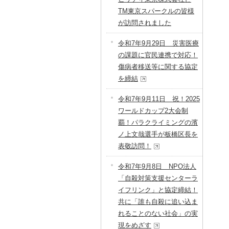
TM東京スパークルの皆様
が訪問されました
令和7年9月29日 災害医療
の課題に官民連携で対応！
傷病者移送等に関する協定
を締結
令和7年9月11日 祝！2025
ワールドカップ2大会制
覇！パラクライミングの濱
ノ上文哉選手が板橋区長を
表敬訪問！
令和7年9月8日 NPO法人
「自殺対策支援センターラ
イフリンク」と協定締結！
共に「誰も自殺に追い込ま
れることのない社会」の実
現をめざす