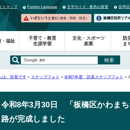
イトマップ
Foreign Language
文字サイズ・配色の変更
音声読
いざというときに
板橋区役所
リア
（救急・防犯・防災）
子育て・教育
文化・スポーツ
防
療・福祉
生涯学習
産業
ま
ちは、区長です
>
スナップフォト
>
令和7年度 区長スナップフォト
>
令和8年3月30日 「板橋区かわま
路が完成しました