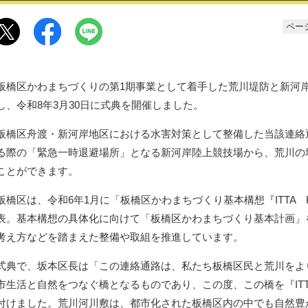
ページ
板橋区かわまちづくりの第1期事業として着手した荒川堤防と新河
し、令和8年3月30日に式典を開催しました。
板橋区舟渡・新河岸地区における水害対策として整備した当該連絡
る際の「緊急一時退避場所」となる新河岸陸上競技場から、荒川の
ことができます。
板橋区は、令和6年1月に「板橋区かわまちづくり基本構想『ITTA KA
表。基本構想の具体化に向けて「板橋区かわまちづくり基本計画」
考え方などを踏まえた整備や取組を推進しています。
式典で、坂本区長は「この連絡通路は、私たち板橋区民と荒川をより
市生活と自然をつなぐ橋となるものであり、この度、この橋を『ITTA R
付けました。荒川河川敷は、都市化された板橋区内の中でも自然豊