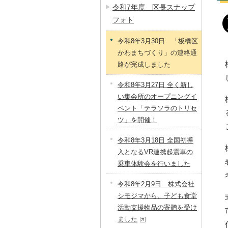
令和7年度 区長スナップ
フォト
令和8年3月30日 「板橋区
かわまちづくり」の連絡通
路が完成しました
令和8年3月27日 全く新し
い集会所のオープニングイ
ベント「テラソラのトリセ
ツ」を開催！
令和8年3月18日 全国初導
入となるVR連携起震車の
乗車体験会を行いました
令和8年2月9日 株式会社
シモジマから、子ども食堂
活動支援物品の寄贈を受け
ました