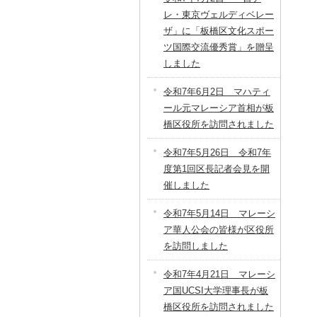
レ・東京ヴェルディベレー
ザ」に「板橋区文化スポー
ツ国際交流優秀賞」を贈呈
しました
令和7年6月2日 マハティ
ール元マレーシア首相が板
橋区役所を訪問されました
令和7年5月26日 令和7年
度第1回区長記者会見を開
催しました
令和7年5月14日 マレーシ
ア華人公会の皆様が区役所
を訪問しました
令和7年4月21日 マレーシ
ア国UCSI大学理事長が板
橋区役所を訪問されました