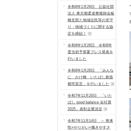
令和8年1月29日 公益社団
法人 東京都柔道整復師会板
橋支部と地域住民等の見守
り・地域づくりに関する協
定を締結！
令和8年1月28日 令和8年
度当初予算案プレス発表を
行いました
令和8年1月28日 「みんな
に かけ橋 いたばし創造
都市宣言」を行いました
令和7年11月20日 「いた
ばし good balance 会社賞
2025」表彰企業決定
令和7年11月14日 ～ 将来
性×やりがい×働きやすさ