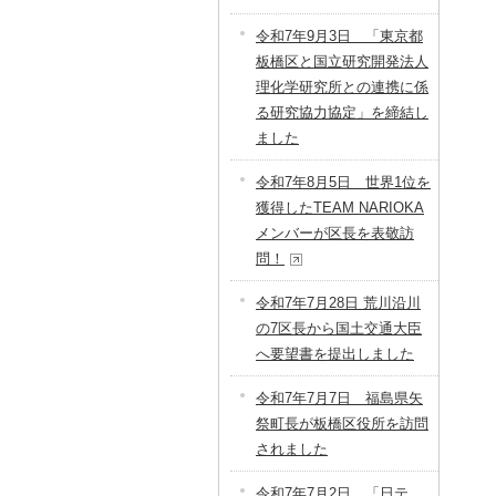
令和7年9月3日 「東京都
板橋区と国立研究開発法人
理化学研究所との連携に係
る研究協力協定」を締結し
ました
令和7年8月5日 世界1位を
獲得したTEAM NARIOKA
メンバーが区長を表敬訪
問！
令和7年7月28日 荒川沿川
の7区長から国土交通大臣
へ要望書を提出しました
令和7年7月7日 福島県矢
祭町長が板橋区役所を訪問
されました
令和7年7月2日 「日テ