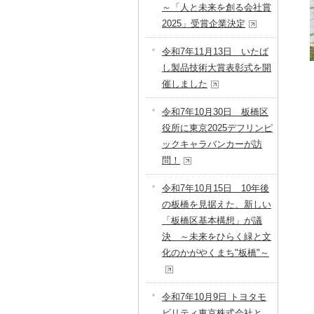
～「人と未来を創る会社賞
2025」受賞企業決定
令和7年11月13日 いたば
し製品技術大賞表彰式を開
催しました
令和7年10月30日 板橋区
役所に東京2025デフリンピ
ックキャラバンカーが訪
問！
令和7年10月15日 10年後
の板橋を見据えた、新しい
「板橋区基本構想」が議
決 ～未来をひらく緑と文
化のかがやくまち"板橋"～
令和7年10月9日 トヨタモ
ビリティ東京株式会社と