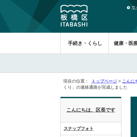
サ
手続き・くらし
健康・医
現在の位置：
トップページ
>
こんに
くり」の連絡通路が完成しました
こんにちは、区長です
スナップフォト