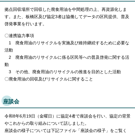
English
拠点回収場所で回収した廃食用油を中間処理の上、再資源化しま
한국어
简体中文
す。また、板橋区及び協定3者は協働してデータの区民提供、普及
繁體中文
啓発事業を行います。
〇連携協力事項
1 廃食用油のリサイクルを実施及び維持継続するために必要な
活動
2 廃食用油のリサイクルに係る区民等への普及啓発に関する活
動
3 その他、廃食用油のリサイクルの推進を目的とした活動
〇廃食用油の回収及びリサイクルに関すること
座談会
令和8年6月19日（金曜日）に協定4者で座談会を行い、協定の背景
やこれからの取り組みについて話しました。
座談会の様子については下記ファイル「座談会の様子」をご覧く