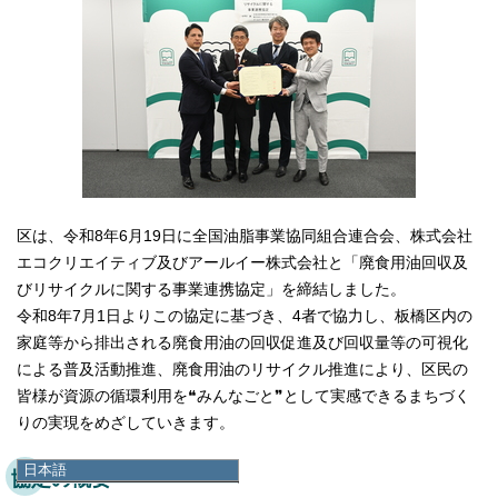
区は、令和8年6月19日に全国油脂事業協同組合連合会、株式会社
エコクリエイティブ及びアールイー株式会社と「廃食用油回収及
びリサイクルに関する事業連携協定」を締結しました。
令和8年7月1日よりこの協定に基づき、4者で協力し、板橋区内の
家庭等から排出される廃食用油の回収促進及び回収量等の可視化
による普及活動推進、廃食用油のリサイクル推進により、区民の
皆様が資源の循環利用を❝みんなごと❞として実感できるまちづく
りの実現をめざしていきます。
日本語
協定の概要
日本語