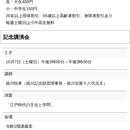
高・大生400円
小・中学生150円
20名以上団体割引、65歳以上高齢者割引、身障者割引あり
毎週土曜日は小中高生無料
記念講演会
とき
10月7日（土曜日）午後2時00分～午後3時30分
講師
徳川恒孝（徳川記念財団理事長・徳川宗家十八代当主）
演題
「江戸時代の文化と学問」
会場
当館1階講義室