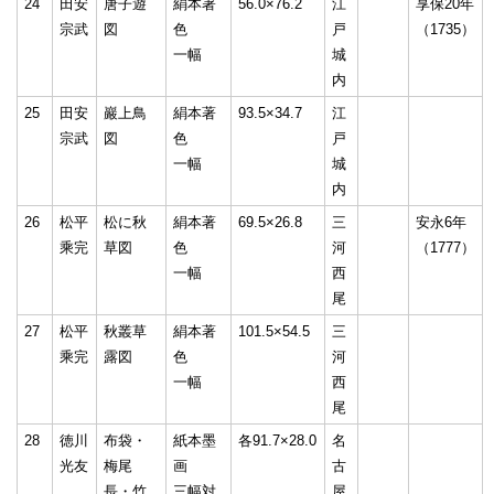
24
田安
唐子遊
絹本著
56.0×76.2
江
享保20年
宗武
図
色
戸
（1735）
一幅
城
内
25
田安
巖上鳥
絹本著
93.5×34.7
江
宗武
図
色
戸
一幅
城
内
26
松平
松に秋
絹本著
69.5×26.8
三
安永6年
乘完
草図
色
河
（1777）
一幅
西
尾
27
松平
秋叢草
絹本著
101.5×54.5
三
乘完
露図
色
河
一幅
西
尾
28
徳川
布袋・
紙本墨
各91.7×28.0
名
光友
梅尾
画
古
長・竹
三幅対
屋