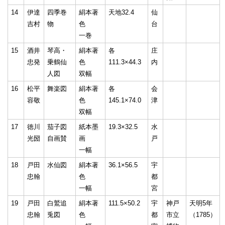
14
伊達
四季巻
絹本著
天地32.4
仙
吉村
物
色
台
一巻
15
酒井
琴高・
絹本著
各
庄
忠発
乗鶴仙
色
111.3×44.3
内
人図
双幅
16
松平
舞楽図
絹本著
各
会
容敬
色
145.1×74.0
津
双幅
17
徳川
茄子図
紙本墨
19.3×32.5
水
光圀
自画賛
画
戸
一幅
18
戸田
水仙図
絹本著
36.1×56.5
宇
忠翰
色
都
一幅
宮
19
戸田
白鷲追
絹本著
111.5×50.2
宇
神戸
天明5年
忠翰
兎図
色
都
市立
（1785）