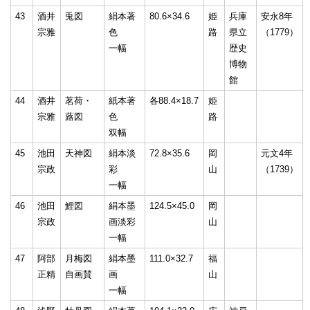
43
酒井
兎図
絹本著
80.6×34.6
姫
兵庫
安永8年
宗雅
色
路
県立
（1779）
一幅
歴史
博物
館
44
酒井
茗荷・
紙本著
各88.4×18.7
姫
宗雅
蕗図
色
路
双幅
45
池田
天神図
絹本淡
72.8×35.6
岡
元文4年
宗政
彩
山
（1739）
一幅
46
池田
鯉図
絹本墨
124.5×45.0
岡
宗政
画淡彩
山
一幅
47
阿部
月梅図
絹本墨
111.0×32.7
福
正精
自画賛
画
山
一幅