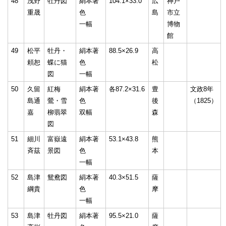
48
浅野
牡丹図
絹本著
104.1×33.0
広
神戸
重晟
色
島
市立
一幅
博物
館
49
松平
牡丹・
絹本著
88.5×26.9
高
頼恕
蝶に猫
色
松
図
一幅
50
久留
紅梅
絹本著
各87.2×31.6
豊
文政8年
島通
鶯・雪
色
後
（1825）
嘉
柳翡翠
双幅
森
図
51
細川
富嶽遠
絹本著
53.1×43.8
熊
斉茲
景図
色
本
一幅
52
島津
鴛鴦図
絹本著
40.3×51.5
薩
綱貴
色
摩
一幅
53
島津
牡丹図
絹本著
95.5×21.0
薩