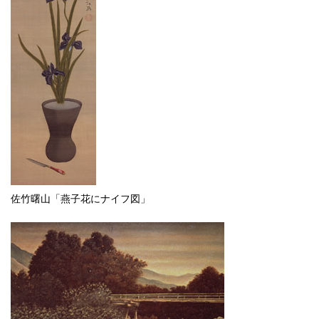
佐竹曙山「燕子花にナイフ図」