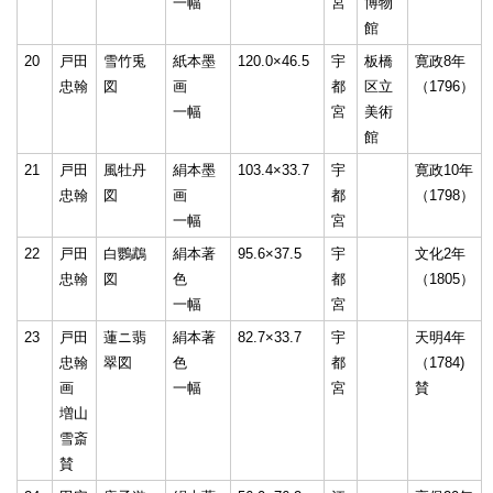
一幅
宮
博物
館
20
戸田
雪竹兎
紙本墨
120.0×46.5
宇
板橋
寛政8年
忠翰
図
画
都
区立
（1796）
一幅
宮
美術
館
21
戸田
風牡丹
絹本墨
103.4×33.7
宇
寛政10年
忠翰
図
画
都
（1798）
一幅
宮
22
戸田
白鸚鵡
絹本著
95.6×37.5
宇
文化2年
忠翰
図
色
都
（1805）
一幅
宮
23
戸田
蓮ニ翡
絹本著
82.7×33.7
宇
天明4年
忠翰
翠図
色
都
（1784)
画
一幅
宮
賛
増山
雪斎
賛