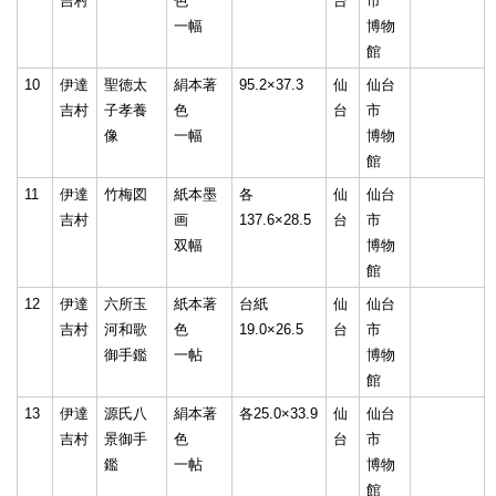
吉村
色
台
市
一幅
博物
館
10
伊達
聖徳太
絹本著
95.2×37.3
仙
仙台
吉村
子孝養
色
台
市
像
一幅
博物
館
11
伊達
竹梅図
紙本墨
各
仙
仙台
吉村
画
137.6×28.5
台
市
双幅
博物
館
12
伊達
六所玉
紙本著
台紙
仙
仙台
吉村
河和歌
色
19.0×26.5
台
市
御手鑑
一帖
博物
館
13
伊達
源氏八
絹本著
各25.0×33.9
仙
仙台
吉村
景御手
色
台
市
鑑
一帖
博物
館