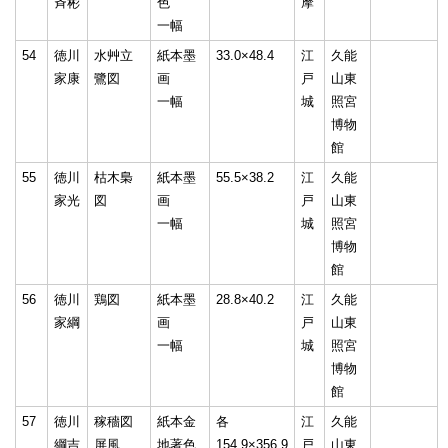
斉彬
色
摩
一幅
54
徳川
水艸立
紙本墨
33.0×48.4
江
久能
家康
鷺図
画
戸
山東
一幅
城
照宮
博物
館
55
徳川
枯木梟
紙本墨
55.5×38.2
江
久能
家光
図
画
戸
山東
一幅
城
照宮
博物
館
56
徳川
鶏図
紙本墨
28.8×40.2
江
久能
家綱
画
戸
山東
一幅
城
照宮
博物
館
57
徳川
稼穡図
紙本金
各
江
久能
綱吉
屏風
地著色
154.9×356.9
戸
山東