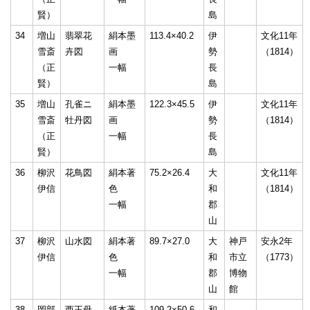
賢）
島
34
増山
翡翠花
絹本墨
113.4×40.2
伊
文化11年
雪斎
卉図
画
勢
（1814）
（正
一幅
長
賢）
島
35
増山
孔雀ニ
絹本墨
122.3×45.5
伊
文化11年
雪斎
牡丹図
画
勢
（1814）
（正
一幅
長
賢）
島
36
柳沢
花鳥図
絹本著
75.2×26.4
大
文化11年
伊信
色
和
（1814）
一幅
郡
山
37
柳沢
山水図
絹本著
89.7×27.0
大
神戸
安永2年
伊信
色
和
市立
（1773）
一幅
郡
博物
山
館
38
岡部
西王母
紙本著
109.2×50.6
和