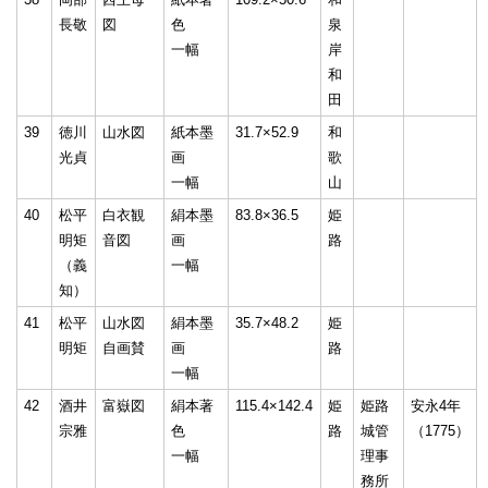
長敬
図
色
泉
一幅
岸
和
田
39
徳川
山水図
紙本墨
31.7×52.9
和
光貞
画
歌
一幅
山
40
松平
白衣観
絹本墨
83.8×36.5
姫
明矩
音図
画
路
（義
一幅
知）
41
松平
山水図
絹本墨
35.7×48.2
姫
明矩
自画賛
画
路
一幅
42
酒井
富嶽図
絹本著
115.4×142.4
姫
姫路
安永4年
宗雅
色
路
城管
（1775）
一幅
理事
務所