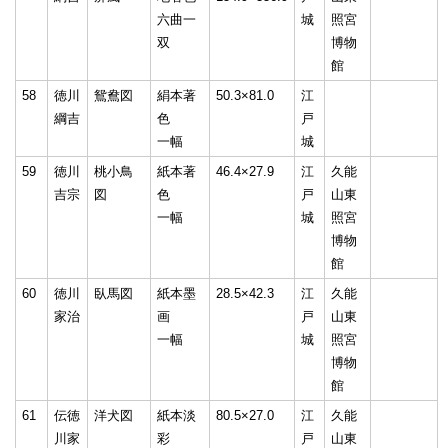
六曲一
城
照宮
双
博物
館
58
徳川
鴛鴦図
絹本著
50.3×81.0
江
綱吉
色
戸
一幅
城
59
徳川
桃小鳥
紙本著
46.4×27.9
江
久能
吉宗
図
色
戸
山東
一幅
城
照宮
博物
館
60
徳川
臥馬図
紙本墨
28.5×42.3
江
久能
家治
画
戸
山東
一幅
城
照宮
博物
館
61
伝徳
洋犬図
紙本淡
80.5×27.0
江
久能
川家
彩
戸
山東