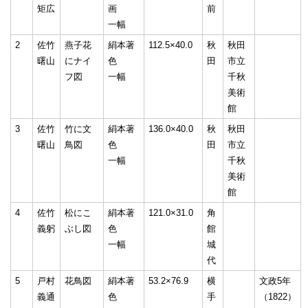
矩広
画
前
一幅
2
佐竹
燕子花
絹本著
112.5×40.0
秋
秋田
曙山
にナイ
色
田
市立
フ図
一幅
千秋
美術
館
3
佐竹
竹に文
絹本著
136.0×40.0
秋
秋田
曙山
鳥図
色
田
市立
一幅
千秋
美術
館
4
佐竹
松にこ
絹本著
121.0×31.0
角
義躬
ぶし図
色
館
一幅
城
代
5
戸村
花鳥図
絹本著
53.2×76.9
横
文政5年
義通
色
手
（1822）