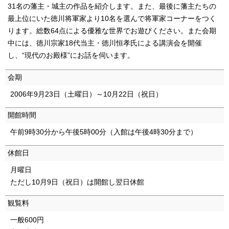
31名の藩主・城主の作品を紹介します。また、最後に藩主たちの
English
한국어
最上位にいた徳川将軍家より10名を選んで将軍家コーナーをつく
简体中文
ります。総数64点による優雅な世界でお遊びください。また会期
繁體中文
中には、徳川宗家18代当主・徳川恒孝氏による講演会を開催
し、“現代のお殿様”にお話を伺います。
会期
2006年9月23日（土曜日）～10月22日（祝日）
開館時間
午前9時30分から午後5時00分（入館は午後4時30分まで）
休館日
月曜日
ただし10月9日（祝日）は開館し翌日休館
観覧料
一般600円