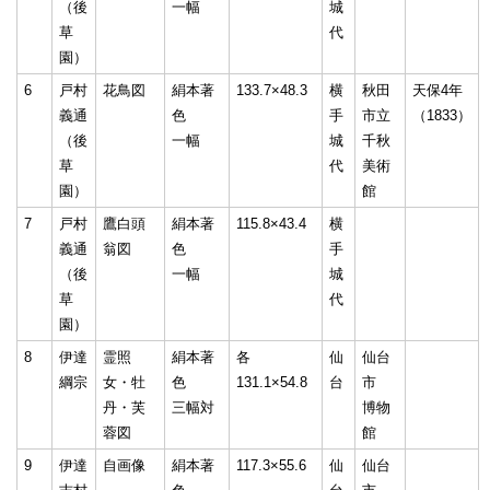
（後
一幅
城
草
代
園）
6
戸村
花鳥図
絹本著
133.7×48.3
横
秋田
天保4年
義通
色
手
市立
（1833）
（後
一幅
城
千秋
草
代
美術
園）
館
7
戸村
鷹白頭
絹本著
115.8×43.4
横
義通
翁図
色
手
（後
一幅
城
草
代
園）
8
伊達
霊照
絹本著
各
仙
仙台
綱宗
女・牡
色
131.1×54.8
台
市
丹・芙
三幅対
博物
蓉図
館
9
伊達
自画像
絹本著
117.3×55.6
仙
仙台