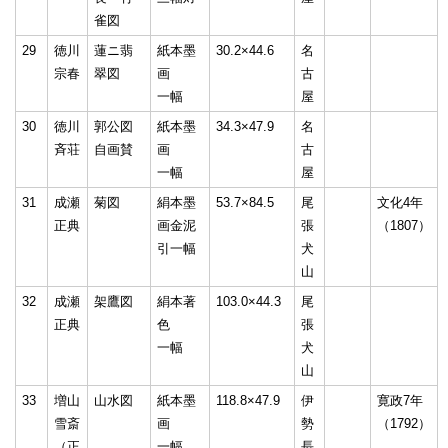
雀図
29
徳川
蓮ニ翡
紙本墨
30.2×44.6
名
宗春
翠図
画
古
一幅
屋
30
徳川
郭公図
紙本墨
34.3×47.9
名
斉荘
自画賛
画
古
一幅
屋
31
成瀬
菊図
絹本墨
53.7×84.5
尾
文化4年
正典
画金泥
張
（1807）
引一幅
犬
山
32
成瀬
架鷹図
絹本著
103.0×44.3
尾
正典
色
張
一幅
犬
山
33
増山
山水図
紙本墨
118.8×47.9
伊
寛政7年
雪斎
画
勢
（1792）
（正
一幅
長