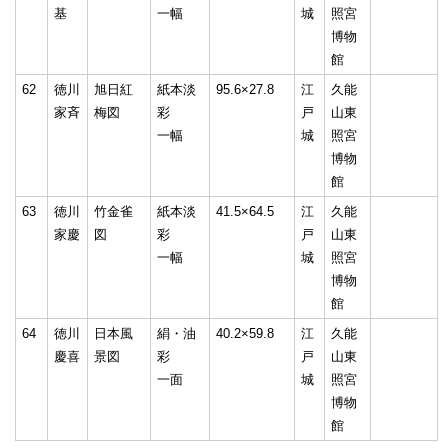
基
一幅
城
照宮
博物
館
62
徳川
旭日紅
紙本淡
95.6×27.8
江
久能
家斉
梅図
彩
戸
山東
一幅
城
照宮
博物
館
63
徳川
竹金雀
紙本淡
41.5×64.5
江
久能
家慶
図
彩
戸
山東
一幅
城
照宮
博物
館
64
徳川
日本風
絹・油
40.2×59.8
江
久能
慶喜
景図
彩
戸
山東
一面
城
照宮
博物
館