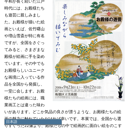
平和が長く続いた江戸
時代には、お殿様たち
も遊芸に親しみまし
た。お殿様が描いた絵
画といえば、佐竹曙山
や増山雪斎が特に有名
ですが、全国をさぐっ
てみると、さまざまな
殿様が絵画に手を染め
ています。その中でも
お殿様らしいユニーク
な画境に入っている作
品を全国から発掘し、
一堂に会します。お殿
様たちの絵画には、職
業画工とは違った味わ
いがあります。どこか気品の良さが漂うような、お殿様たちの絵
画の魅力に触れていただければ幸いです。本展では、全国から選
日本語
りすぐった22藩より、殿様たちの中で絵画的に面白い絵をのこす
日本語