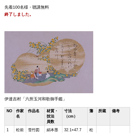
先着100名様・聴講無料
終了しました。
伊達吉村「六所玉河和歌御手鑑」
NO
作家
作品名
材質・
寸法
藩
所蔵
備考
名
技法
（cm）
員数
1
松前
雪竹図
絹本墨
32.1×47.7
松