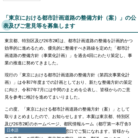
「東京における都市計画道路の整備方針（案）」の公
表及びご意見等を募集します
東京都、特別区及び26市2町は、都市計画道路の整備を計画的かつ
効率的に進めるため、優先的に整備すべき路線を定めた「都市計
画道路の整備方針（事業化計画）」を過去4回にわたり策定し、事
業の推進に努めてきました。
現行の「東京における都市計画道路の整備方針（第四次事業化計
画）」は令和7年度までの計画としており、新たな整備方針の策定
に向け、令和7年7月には中間のまとめを公表し、皆様からのご意
見を参考に検討を進めてまいりました。
この度、「東京における都市計画道路の整備方針（案）」として
取りまとめましたので、お知らせします。本案は東京都、特別区
及び26市2町のホームページ、都民情報ルーム（都庁第一本庁舎3
日本語
階）並びに板橋区都市計画課の窓口でご覧になれます。皆様から
日本語