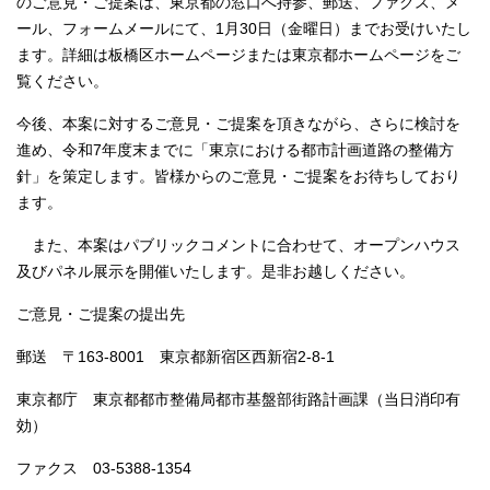
のご意見・ご提案は、東京都の窓口へ持参、郵送、ファクス、メ
English
ール、フォームメールにて、1月30日（金曜日）までお受けいたし
한국어
ます。詳細は板橋区ホームページまたは東京都ホームページをご
简体中文
繁體中文
覧ください。
今後、本案に対するご意見・ご提案を頂きながら、さらに検討を
進め、令和7年度末までに「東京における都市計画道路の整備方
針」を策定します。皆様からのご意見・ご提案をお待ちしており
ます。
また、本案はパブリックコメントに合わせて、オープンハウス
及びパネル展示を開催いたします。是非お越しください。
ご意見・ご提案の提出先
郵送 〒163-8001 東京都新宿区西新宿2-8-1
東京都庁 東京都都市整備局都市基盤部街路計画課（当日消印有
効）
ファクス 03-5388-1354