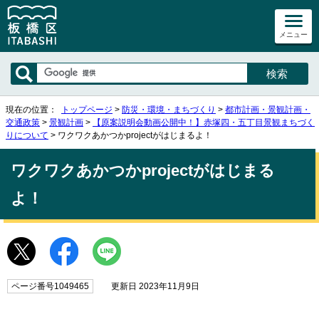
メニュー
現在の位置：
トップページ
>
防災・環境・まちづくり
>
都市計画・景観計画・
交通政策
>
景観計画
>
【原案説明会動画公開中！】赤塚四・五丁目景観まちづく
りについて
> ワクワクあかつかprojectがはじまるよ！
ワクワクあかつかprojectがはじまる
よ！
ページ番号1049465
更新日 2023年11月9日