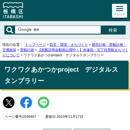
メニュー
現在の位置：
トップページ
>
防災・環境・まちづくり
>
都市計画・景観計画・
交通政策
>
景観計画
>
【原案説明会動画公開中！】赤塚四・五丁目景観まちづく
りについて
> ワクワクあかつかproject デジタルスタンプラリー
ワクワクあかつかproject デジタルス
タンプラリー
ページ番号1049467
更新日 2023年11月17日