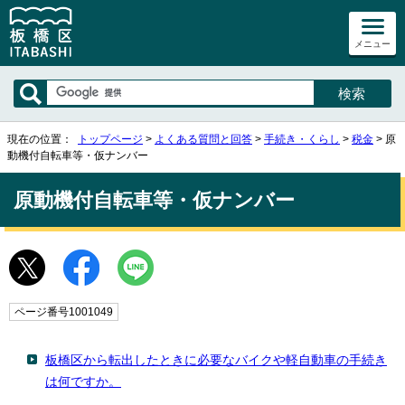
メニュー
現在の位置：
トップページ
>
よくある質問と回答
>
手続き・くらし
>
税金
> 原
動機付自転車等・仮ナンバー
原動機付自転車等・仮ナンバー
ページ番号1001049
板橋区から転出したときに必要なバイクや軽自動車の手続き
は何ですか。