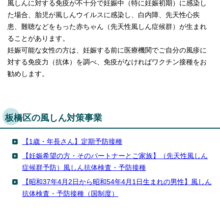
風しんに対する免疫が不十分で妊娠中（特に妊娠初期）に感染し
English
た場合、胎児が風しんウイルスに感染し、白内障、先天性心疾
한국어
简体中文
患、難聴などをもった赤ちゃん（先天性風しん症候群）が生まれ
繁體中文
ることがあります。
妊娠可能な女性の方は、妊娠する前に医療機関でご自分の風疹に
対する免疫力（抗体）を調べ、免疫がなければワクチン接種をお
勧めします。
板橋区の風しん対策事業
【1歳・年長さん】定期予防接種
【妊娠希望の方・そのパートナーとご家族】（先天性風しん
症候群予防）風しん抗体検査・予防接種
【昭和37年4月2日から昭和54年4月1日生まれの男性】風しん
抗体検査・予防接種（国制度）