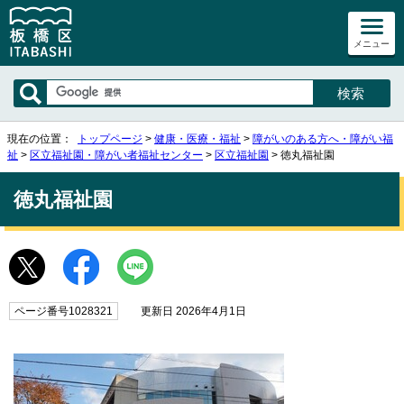
メニュー
現在の位置：
トップページ
>
健康・医療・福祉
>
障がいのある方へ・障がい福
祉
>
区立福祉園・障がい者福祉センター
>
区立福祉園
> 徳丸福祉園
徳丸福祉園
ページ番号1028321
更新日 2026年4月1日