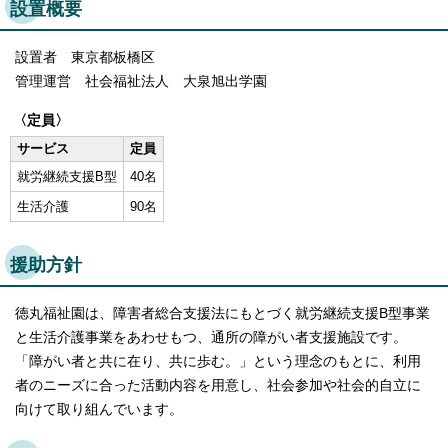
設置概要
English
한국어
简体中文
設置者 東京都板橋区
繁體中文
管理運営 社会福祉法人 大泉旭出学園
〈定員〉
サービス
定員
就労継続支援B型
40名
生活介護
90名
援助方針
徳丸福祉園は、障害者総合支援法にもとづく就労継続支援B型事業
と生活介護事業をあわせもつ、通所の障がい者支援施設です。
「障がい者と共に在り、共に歩む。」という理念のもとに、利用
者のニーズに合った活動内容を用意し、社会参加や社会的自立に
向けて取り組んでいます。