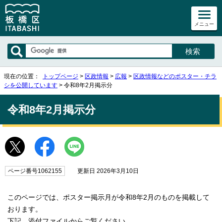
メニュー
現在の位置：
トップページ
>
区政情報
>
広報
>
区政情報などのポスター・チラ
シを公開しています
> 令和8年2月掲示分
令和8年2月掲示分
ページ番号1062155
更新日 2026年3月10日
このページでは、ポスター掲示月が令和8年2月のものを掲載して
おります。
下記、添付ファイルからご覧ください。