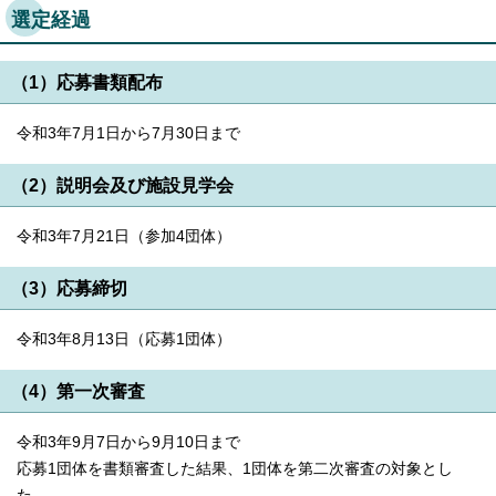
English
選定経過
한국어
简体中文
繁體中文
（1）応募書類配布
令和3年7月1日から7月30日まで
（2）説明会及び施設見学会
令和3年7月21日（参加4団体）
（3）応募締切
令和3年8月13日（応募1団体）
（4）第一次審査
令和3年9月7日から9月10日まで
応募1団体を書類審査した結果、1団体を第二次審査の対象とし
た。