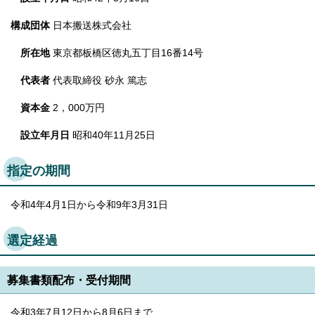
English
한국어
構成団体
日本搬送株式会社
简体中文
繁體中文
所在地
東京都板橋区徳丸五丁目16番14号
代表者
代表取締役 砂永 篤志
資本金
2，000万円
設立年月日
昭和40年11月25日
指定の期間
令和4年4月1日から令和9年3月31日
選定経過
募集書類配布・受付期間
令和3年7月12日から8月6日まで