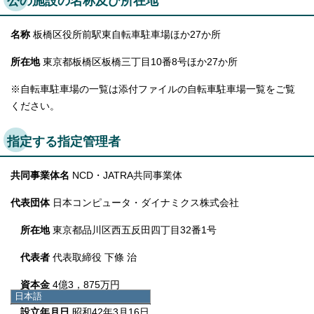
公の施設の名称及び所在地
名称
板橋区役所前駅東自転車駐車場ほか27か所
所在地
東京都板橋区板橋三丁目10番8号ほか27か所
※自転車駐車場の一覧は添付ファイルの自転車駐車場一覧をご覧
ください。
指定する指定管理者
共同事業体名
NCD・JATRA共同事業体
代表団体
日本コンピュータ・ダイナミクス株式会社
所在地
東京都品川区西五反田四丁目32番1号
代表者
代表取締役 下條 治
資本金
4億3，875万円
日本語
日本語
設立年月日
昭和42年3月16日