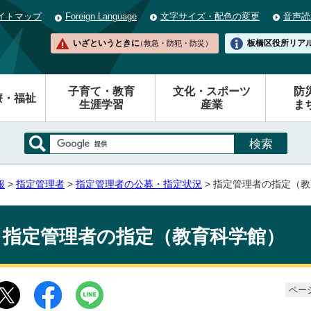
イトマップ
Foreign Language
文字サイズ・配色の変更
音声読
いざというときに
板橋区役所
リア
（救急・防犯・防災）
子育て・教育
文化・スポーツ
防
療・福祉
生涯学習
産業
ま
報
>
指定管理者
>
指定管理者の公募・指定状況
> 指定管理者の指定（
指定管理者の指定（教育科学館）
ページ