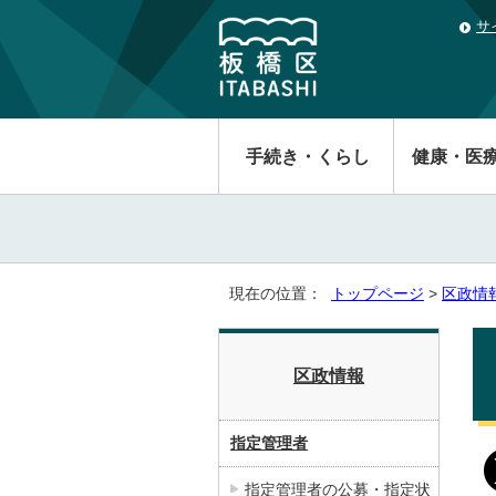
サ
手続き・くらし
健康・医
現在の位置：
トップページ
>
区政情
区政情報
指定管理者
指定管理者の公募・指定状