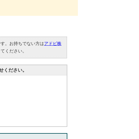
要です。お持ちでない方は
アドビ株
してください。
せください。