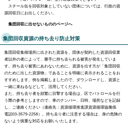
スチール缶を回収対象としていない団体については、行政の資
源回収日にお出しください。
集団回収に出せないもののページへ
集団回収資源の持ち去り防止対策
集団回収集積場所に出された資源を、団体が契約した資源回収業
者以外の者によって、勝手に持ち去られる被害が発生していま
す。持ち去り被害にあわないために、資源を出す方が「集団回収
のために出した資源物」であることを明確に表示されることをお
すすめします。例を掲載しましたので、ダウンロードし、資源と
一緒に束ねるなどして、活用してください。
また、持ち去り者を頻繁に目撃する場合は、区でパトロールを行
う際の参考としますので、車のナンバー、日時、場所などを記録
し、ご連絡ください（連絡先：資源循環推進課資源循環協働係
電話03-3579-2258）。持ち去り者に注意する場合は、身の危険の
ないよう慎重な対応をお願いいたします。