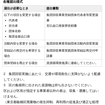
各種届出様式
届出が必要なとき
提出書類
以下の項目を変更する場合
集団回収事業登録団体代表者等変更届
代表者
兼
担当者
支払金口座振替依頼書
団体名称
報奨金振込口座
活動内容を変更する場合
集団回収事業登録団体活動内容変更届
登録証の再交付を希望する
集団回収事業実践団体登録証再交付申
場合
請書
団体登録を廃止する場合
資源循環推進課に連絡してください。
2 集団回収実施にあたり、交通や環境衛生に支障がないよう配慮
してください。
3 区の集積所に出された資源物は持ち出さないでください。
区および区長が指定する事業者以外の者は、収集・運搬してはい
けません。
（東京都板橋区廃棄物の発生抑制、再利用の促進及び適正な処理