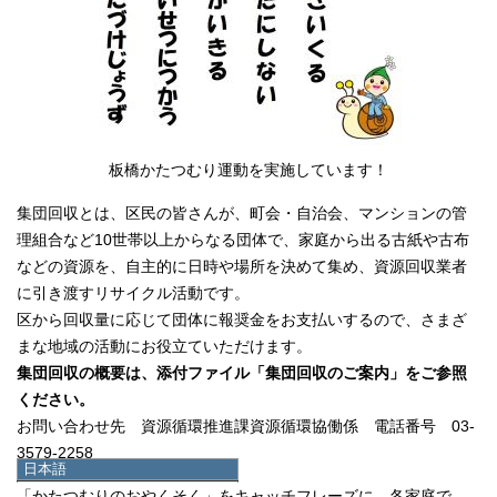
板橋かたつむり運動を実施しています！
集団回収とは、区民の皆さんが、町会・自治会、マンションの管
理組合など10世帯以上からなる団体で、家庭から出る古紙や古布
などの資源を、自主的に日時や場所を決めて集め、資源回収業者
に引き渡すリサイクル活動です。
区から回収量に応じて団体に報奨金をお支払いするので、さまざ
まな地域の活動にお役立ていただけます。
集団回収の概要は、添付ファイル「集団回収のご案内」をご参照
ください。
お問い合わせ先 資源循環推進課資源循環協働係 電話番号 03-
3579-2258
日本語
日本語
「かたつむりのおやくそく」をキャッチフレーズに、各家庭で