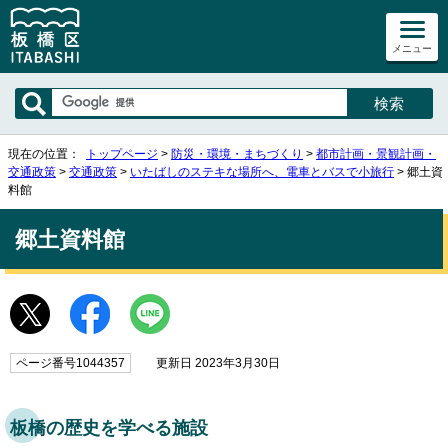
メニュー
現在の位置：
トップページ
>
防災・環境・まちづくり
>
都市計画・景観計画・
交通政策
>
交通政策
>
いたばしのステキな場所へ、電車とバスで小旅行
> 郷土資
料館
郷土資料館
ページ番号1044357
更新日 2023年3月30日
板橋の歴史を学べる施設