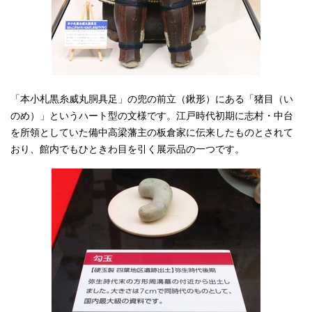
「本小札黒糸威丸胴具足」の兜の前立（鍬形）にある「猪目（い
のめ）」というハート型の文様です。江戸時代初期に志村・中台
を所領としていた備中高梁藩主の板倉家に伝来したものとされて
おり、館内でもひときわ目を引く展示品の一つです。