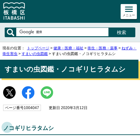
メニュー
現在の位置：
トップページ
>
健康・医療・福祉
>
衛生・医務・薬事
>
ねずみ・
衛生害虫
>
すまいの虫図鑑
> すまいの虫図鑑・ノコギリヒラタムシ
すまいの虫図鑑・ノコギリヒラタムシ
ページ番号1004047
更新日 2020年3月12日
ノコギリヒラタムシ