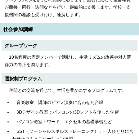
English
が面接・同行・訪問などを行い、継続的に支援します。学校・支
한국어
援機関の相談も受け付け、連携します。
简体中文
繁體中文
社会参加訓練
グループワーク
10名程度の固定メンバーで活動し、生活リズムの改善や対人関
係力の向上を図ります。
選択制プログラム
仲間との交流を通じて、生活を豊かにするプログラムです。
音楽教室：講師のピアノ演奏に合わせた合唱
3Dデザイン教室：パソコンの3Dソフトを使った学習
パソコン教室：ワード、エクセルの基礎学習など
SST（ソーシャルスキルズトレーニング）：一人ひとりに合
わせたコミュニケーション練習