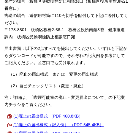
来庁の場合→板橋区受動喫煙防止相談窓口（板橋区役所南館3階21
番窓口）
郵送の場合→返信用封筒に110円切手を貼付して下記に送付してく
ださい。
〒173-8501 板橋区板橋2-66-1 板橋区役所南館3階 健康推進
課内 板橋区受動喫煙防止相談窓口宛
届出書類：以下の2点すべてを提出してください。いずれも下記か
らダウンロードが可能ですので、それぞれの記入例を参考にして
ご記入ください。区窓口でも受け取れます。
（1）廃止の届出様式 または 変更の届出様式
（2）自己チェックリスト（変更・廃止）
注：詳細は、「喫煙可能室の廃止・変更届出について」の下記案
内チラシをご覧ください。
(1)廃止の届出様式 （PDF 460.8KB）
(1)廃止の届出様式（記入例） （PDF 545.4KB）