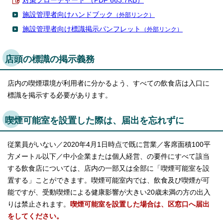
対策フローチャート （PDF 663.7KB）
English
施設管理者向けハンドブック
（外部リンク）
한국어
简体中文
施設管理者向け標識掲示パンフレット
（外部リンク）
繁體中文
店頭の標識の掲示義務
店内の喫煙環境が利用者に分かるよう、すべての飲食店は入口に
標識を掲示する必要があります。
喫煙可能室を設置した際は、届出を忘れずに
従業員がいない／2020年4月1日時点で既に営業／客席面積100平
方メートル以下／中小企業または個人経営、の要件にすべて該当
する飲食店については、店内の一部又は全部に「喫煙可能室を設
置する」ことができます。喫煙可能室内では、飲食及び喫煙が可
能ですが、受動喫煙による健康影響が大きい20歳未満の方の出入
りは禁止されます。
喫煙可能室を設置した場合は、区窓口へ届出
をしてください。