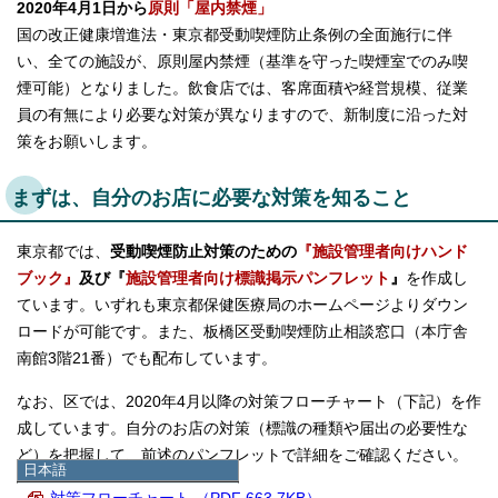
2020
年4月1日から
原則「屋内禁煙」
国の改正健康増進法・東京都受動喫煙防止条例の全面施行に伴
い、全ての施設が、原則屋内禁煙（基準を守った喫煙室でのみ喫
煙可能）となりました。飲食店では、客席面積や経営規模、従業
員の有無により必要な対策が異なりますので、新制度に沿った対
策をお願いします。
まずは、自分のお店に必要な対策を知ること
東京都では、
受動喫煙防止対策のための
『施設管理者向けハンド
ブック』
及び『
施設管理者向け標識掲示パンフレット
』
を作成し
ています。いずれも東京都保健医療局のホームページよりダウン
ロードが可能です。また、板橋区受動喫煙防止相談窓口（本庁舎
南館3階21番）でも配布しています。
なお、区では、2020年4月以降の対策フローチャート（下記）を作
成しています。自分のお店の対策（標識の種類や届出の必要性な
ど）を把握して、前述のパンフレットで詳細をご確認ください。
日本語
日本語