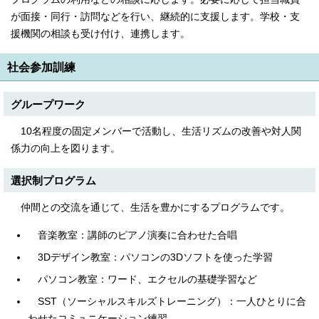
English
が面接・同行・訪問などを行い、継続的に支援します。学校・支
한국어
援機関の相談も受け付け、連携します。
简体中文
繁體中文
社会参加訓練
グループワーク
10名程度の固定メンバーで活動し、生活リズムの改善や対人関
係力の向上を図ります。
選択制プログラム
仲間との交流を通じて、生活を豊かにするプログラムです。
音楽教室：講師のピアノ演奏に合わせた合唱
3Dデザイン教室：パソコンの3Dソフトを使った学習
パソコン教室：ワード、エクセルの基礎学習など
SST（ソーシャルスキルズトレーニング）：一人ひとりに合
わせたコミュニケーション練習