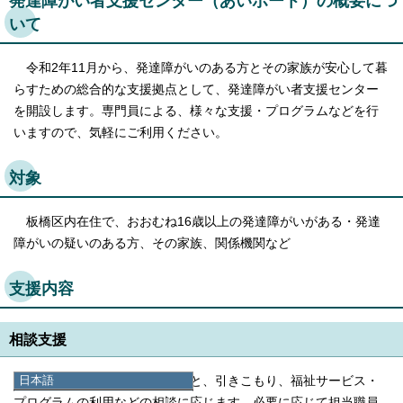
発達障がい者支援センター（あいポート）の概要につ
いて
令和2年11月から、発達障がいのある方とその家族が安心して暮
らすための総合的な支援拠点として、発達障がい者支援センター
を開設します。専門員による、様々な支援・プログラムなどを行
いますので、気軽にご利用ください。
対象
板橋区内在住で、おおむね16歳以上の発達障がいがある・発達
障がいの疑いのある方、その家族、関係機関など
支援内容
相談支援
日本語
日常生活・対人関係の困りごと、引きこもり、福祉サービス・
日本語
プログラムの利用などの相談に応じます。必要に応じて担当職員