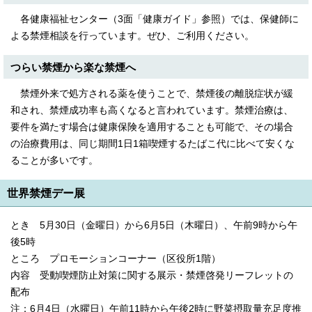
各健康福祉センター（3面「健康ガイド」参照）では、保健師に
よる禁煙相談を行っています。ぜひ、ご利用ください。
つらい禁煙から楽な禁煙へ
禁煙外来で処方される薬を使うことで、禁煙後の離脱症状が緩
和され、禁煙成功率も高くなると言われています。禁煙治療は、
要件を満たす場合は健康保険を適用することも可能で、その場合
の治療費用は、同じ期間1日1箱喫煙するたばこ代に比べて安くな
ることが多いです。
世界禁煙デー展
とき 5月30日（金曜日）から6月5日（木曜日）、午前9時から午
後5時
ところ プロモーションコーナー（区役所1階）
内容 受動喫煙防止対策に関する展示・禁煙啓発リーフレットの
配布
注：6月4日（水曜日）午前11時から午後2時に野菜摂取量充足度推