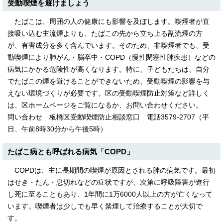
受動喫煙を避けましょう
English
한국어
たばこは、周囲の人の健康にも影響を及ぼします。喫煙者が直
简体中文
接吸い込む主流煙よりも、たばこの先から立ち上る副流煙の方
繁體中文
が、有害成分を多く含んでいます。そのため、非喫煙者でも、受
動喫煙により肺がん・脳卒中・COPD（慢性閉塞性肺疾患）などの
病気にかかる危険性が高くなります。特に、子どもたちは、自分
でたばこの煙を避けることができないため、受動喫煙の影響を与
えない環境づくりが必要です。区の受動喫煙防止対策など詳しく
は、区ホームページをご覧になるか、お問い合わせください。
問い合わせ 板橋区受動喫煙防止相談窓口 電話3579-2707（平
日、午前8時30分から午後5時）
たばこ病とも呼ばれる病気「COPD」
COPDは、主に長期間の喫煙が原因とされる肺の病気です。最初
はせき・たん・息切れなどの症状ですが、次第に呼吸障害が進行
し死に至ることもあり、1年間に1万6000人以上の方が亡くなって
います。喫煙者は少しでも早く禁煙して治療することが大切で
す。