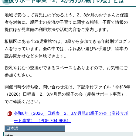
産後サポート事業「2、3か月児の親子の会」とは
地域で安心して育児にのぞめるよう、2、3か月のお子さんと保護
者を対象に、親同士の交流や子育てに関する相談、子育て情報の
提供ほか児童館の利用方法や活動内容をご案内します。
板橋区にある全26児童館では、0歳から参加できる年齢別プログラ
ムを行っています。会の中では、ふれあい遊びや手遊び、絵本の
読み聞かせなどを体験できます。
授乳やおむつ交換ができるスペースもありますので、お気軽にご
参加ください。
開催日時や持ち物、問い合わせ先は、下記添付ファイル「令和8年
（2026）日程表 2、3か月児の親子の会（産後サポート事業）」
でご確認ください。
令和8年（2026）日程表 2、3か月児の親子の会（産後サポ
ート事業） （PDF 704.9KB）
日本語
日本語