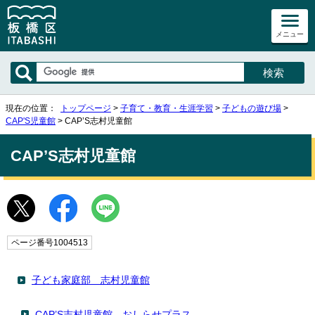
メニュー
現在の位置：
トップページ
>
子育て・教育・生涯学習
>
子どもの遊び場
>
CAP'S児童館
> CAP’S志村児童館
CAP’S志村児童館
ページ番号1004513
子ども家庭部 志村児童館
CAP’S志村児童館 おしらせプラス