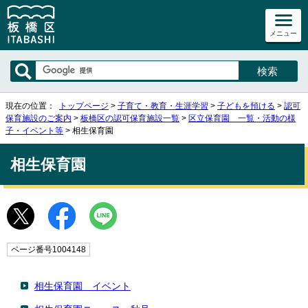
メニュー
現在の位置：
トップページ
>
子育て・教育・生涯学習
>
子どもを預ける
>
認可
保育施設のご案内
>
板橋区の認可保育施設一覧
>
区立保育園 一覧・活動の様
子・イベント等
> 相生保育園
相生保育園
ページ番号1004148
相生保育園 イベント