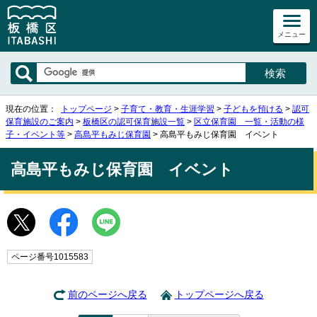
メニュー
現在の位置：
トップページ
>
子育て・教育・生涯学習
>
子どもを預ける
>
認可
保育施設のご案内
>
板橋区の認可保育施設一覧
>
区立保育園 一覧・活動の様
子・イベント等
>
高島平もみじ保育園
> 高島平もみじ保育園 イベント
高島平もみじ保育園 イベント
ページ番号1015583
前のページへ戻る
トップページへ戻る