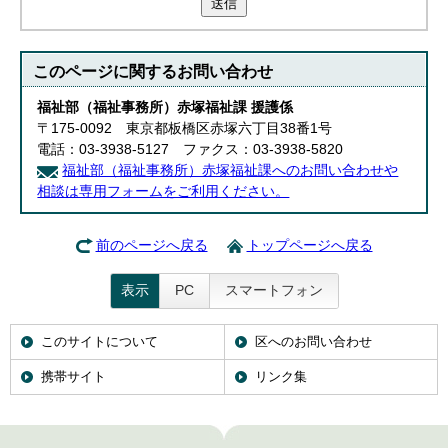
送信
English
한국어
简体中文
このページに関する
お問い合わせ
繁體中文
福祉部（福祉事務所）赤塚福祉課 援護係
〒175-0092 東京都板橋区赤塚六丁目38番1号
電話：03-3938-5127 ファクス：03-3938-5820
福祉部（福祉事務所）赤塚福祉課へのお問い合わせや
相談は専用フォームをご利用ください。
前のページへ戻る
トップページへ戻る
表示
PC
スマートフォン
このサイトについて
区へのお問い合わせ
携帯サイト
リンク集