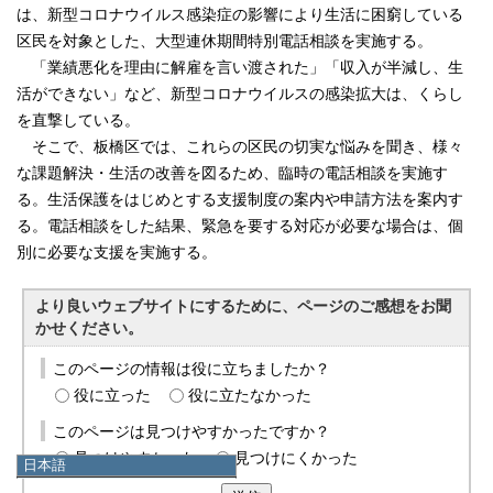
は、新型コロナウイルス感染症の影響により生活に困窮している
区民を対象とした、大型連休期間特別電話相談を実施する。
「業績悪化を理由に解雇を言い渡された」「収入が半減し、生
活ができない」など、新型コロナウイルスの感染拡大は、くらし
を直撃している。
そこで、板橋区では、これらの区民の切実な悩みを聞き、様々
な課題解決・生活の改善を図るため、臨時の電話相談を実施す
る。生活保護をはじめとする支援制度の案内や申請方法を案内す
る。電話相談をした結果、緊急を要する対応が必要な場合は、個
別に必要な支援を実施する。
より良いウェブサイトにするために、ページのご感想をお聞
かせください。
このページの情報は役に立ちましたか？
役に立った
役に立たなかった
このページは見つけやすかったですか？
見つけやすかった
見つけにくかった
日本語
日本語