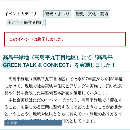
イベントカテゴリ：
観光・まつり
歴史・文化・芸術
子ども・保護者向け
このイベントは終了しました。
高島平緑地（高島平九丁目地区）にて『高島平
GREEN TALK & CONNECT』を実施しました！
高島平緑地（高島平九丁目地区）では令和7年度から令和8年度
にかけて、現地で社会実験や住民ヒアリングを実施し、頂いた意
見や知見を反映した再整備基本計画を策定していきます。
本社会実験はただのイベントではなく、高島平緑地で「滞在す
ること」を楽しめる空間に整備するにはどのようなことが必要か
ということや、地域や区民とともに育んでいく緑地のあり方をイ
ベントを通じて把握することを目的としています。
日本語
日本語