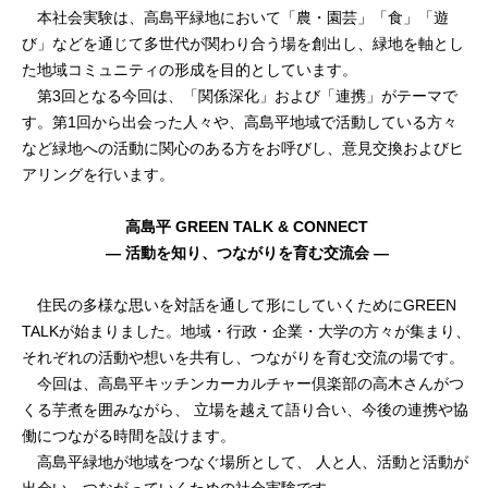
本社会実験は、高島平緑地において「農・園芸」「食」「遊
び」などを通じて多世代が関わり合う場を創出し、緑地を軸とし
た地域コミュニティの形成を目的としています。
第3回となる今回は、「関係深化」および「連携」がテーマで
す。第1回から出会った人々や、高島平地域で活動している方々
など緑地への活動に関心のある方をお呼びし、意見交換およびヒ
アリングを行います。
高島平 GREEN TALK & CONNECT
― 活動を知り、つながりを育む交流会 ―
住民の多様な思いを対話を通して形にしていくためにGREEN
TALKが始まりました。地域・行政・企業・大学の方々が集まり、
それぞれの活動や想いを共有し、つながりを育む交流の場です。
今回は、高島平キッチンカーカルチャー倶楽部の高木さんがつ
くる芋煮を囲みながら、 立場を越えて語り合い、今後の連携や協
働につながる時間を設けます。
高島平緑地が地域をつなぐ場所として、 人と人、活動と活動が