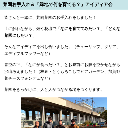
English
菜園お手入れ＆「緑地で何を育てる？」アイディア会
한국어
简体中文
皆さんと一緒に、共同菜園のお手入れをしました！
繁體中文
土に触れながら、畑や花壇で
「なにを育ててみたい？」「どんな
菜園にしたい？」
そんなアイディアを出し合いました。（チューリップ、ダリア、
エディブルフラワーなど）
青空の下、「なにが食べたい？」とお昼前にお腹を空かせながら
沢山考えました！（枝豆・とうもろこしでビアガーデン、加賀野
菜チーズフォンデュなど）
菜園をきっかけに、人と人がつながる場をつくります。