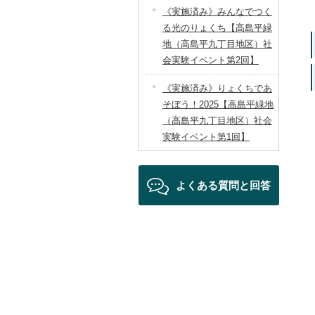
《実施済み》みんなでつく
る光のりょくち【高島平緑
地（高島平九丁目地区）社
会実験イベント第2回】
《実施済み》りょくちであ
そぼう！2025【高島平緑地
（高島平九丁目地区）社会
実験イベント第1回】
よくある質問と回答