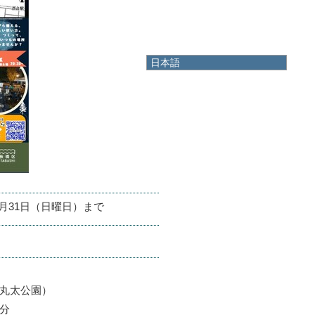
日本語
日本語
English
한국어
简体中文
繁體中文
年5月31日（日曜日）まで
：丸太公園）
分