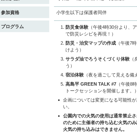
参加資格
小学生以下は保護者同伴
プログラム
防災食体験
（午後4時30分より、
で防災レシピを再現！）
防災・治安マップの作成
（午後7
けよう）
サラダ油でろうそくづくり体験
（
う）
宿泊体験
（夜を過ごして見える備
高島平 GREEN TALK #7
（午後8
トークセッションを開催します。
企画については変更になる可能性が
い。
公園内での火気の使用は通常禁止さ
のために主催者の持ち込む火気のみ
火気の持ち込みはできません。