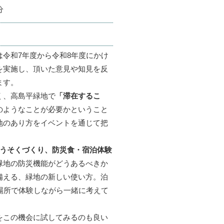
分
令和7年度から令和8年度にかけ
を実施し、頂いた意見や知見を反
ます。
く、高島平緑地で
「滞在するこ
のようなことが必要かということ
地のあり方をイベントを通じて把
うそくづくり、防災食・宿泊体験
緑地の防災機能がどうあるべきか
備える、緑地の新しい使い方。泊
場所で体験しながら一緒に考えて
をこの機会に試してみるのも良い