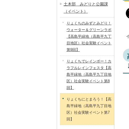
土木部 みどりと公園課
（イベント）
りょくちのみずとみどり！
ウォーター＆グリーンラボ
【高島平緑地（高島平九丁
目地区）社会実験イベント
第9回】
りょくちでレインボー！カ
ラフルレインフェスタ【高
島平緑地（高島平九丁目地
区）社会実験イベント第8
回】
りょくちにとまろう！【高
島平緑地（高島平九丁目地
区）社会実験イベント第7
回】