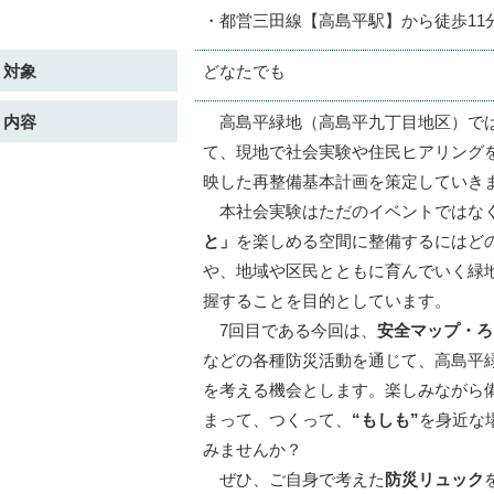
・都営三田線【高島平駅】から徒歩11
対象
どなたでも
内容
高島平緑地（高島平九丁目地区）では
て、現地で社会実験や住民ヒアリング
映した再整備基本計画を策定していき
本社会実験はただのイベントではな
と」
を楽しめる空間に整備するにはど
や、地域や区民とともに育んでいく緑
握することを目的としています。
7回目である今回は、
安全マップ・ろ
などの各種防災活動を通じて、高島平
を考える機会とします。楽しみながら
まって、つくって、
“もしも”
を身近な
みませんか？
ぜひ、ご自身で考えた
防災リュック