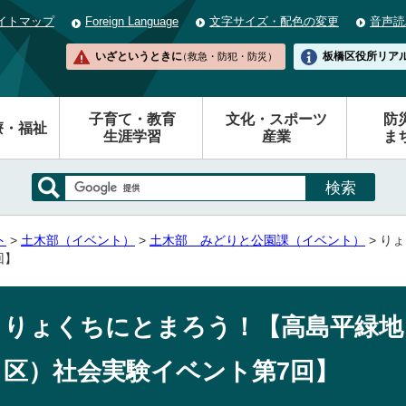
イトマップ
Foreign Language
文字サイズ・配色の変更
音声読
いざというときに
板橋区役所
リア
（救急・防犯・防災）
子育て・教育
文化・スポーツ
防
療・福祉
生涯学習
産業
ま
ト
>
土木部（イベント）
>
土木部 みどりと公園課（イベント）
> り
回】
りょくちにとまろう！【高島平緑地
区）社会実験イベント第7回】