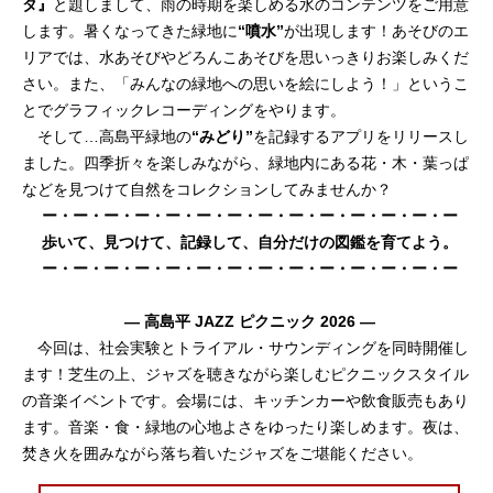
タ』
と題しまして、雨の時期を楽しめる水のコンテンツをご用意
します。暑くなってきた緑地に
“噴水”
が出現します！あそびのエ
リアでは、水あそびやどろんこあそびを思いっきりお楽しみくだ
さい。また、「みんなの緑地への思いを絵にしよう！」というこ
とでグラフィックレコーディングをやります。
そして…高島平緑地の
“みどり”
を記録するアプリをリリースし
ました。四季折々を楽しみながら、緑地内にある花・木・葉っぱ
などを見つけて自然をコレクションしてみませんか？
ー・ー・ー・ー・ー・ー・ー・ー・ー・ー・ー・ー・ー・ー
歩いて、見つけて、記録して、自分だけの図鑑を育てよう。
ー・ー・ー・ー・ー・ー・ー・ー・ー・ー・ー・ー・ー・ー
― 高島平 JAZZ ピクニック 2026 ―
今回は、社会実験とトライアル・サウンディングを同時開催し
ます！芝生の上、ジャズを聴きながら楽しむピクニックスタイル
の音楽イベントです。会場には、キッチンカーや飲食販売もあり
ます。音楽・食・緑地の心地よさをゆったり楽しめます。夜は、
焚き火を囲みながら落ち着いたジャズをご堪能ください。