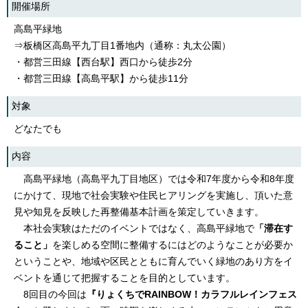
開催場所
高島平緑地
⇒板橋区高島平九丁目1番地内（通称：丸太公園）
・都営三田線【西台駅】西口から徒歩2分
・都営三田線【高島平駅】から徒歩11分
対象
どなたでも
内容
高島平緑地（高島平九丁目地区）では令和7年度から令和8年度
にかけて、現地で社会実験や住民ヒアリングを実施し、頂いた意
見や知見を反映した再整備基本計画を策定していきます。
本社会実験はただのイベントではなく、高島平緑地で
「滞在す
ること」
を楽しめる空間に整備するにはどのようなことが必要か
ということや、地域や区民とともに育んでいく緑地のあり方をイ
ベントを通じて把握することを目的としています。
8回目の今回は
『りょくちでRAINBOW！カラフルレインフェス