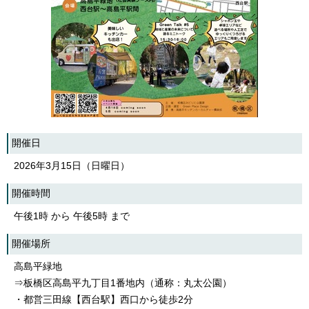
English
한국어
简体中文
繁體中文
開催日
2026年3月15日（日曜日）
開催時間
午後1時 から 午後5時 まで
開催場所
高島平緑地
⇒板橋区高島平九丁目1番地内（通称：丸太公園）
・都営三田線【西台駅】西口から徒歩2分