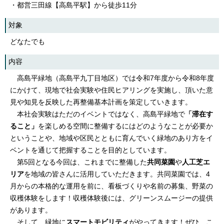
・都営三田線【高島平駅】から徒歩11分
対象
どなたでも
内容
高島平緑地（高島平九丁目地区）では令和7年度から令和8年度
にかけて、現地で社会実験や住民ヒアリングを実施し、頂いた意
見や知見を反映した再整備基本計画を策定していきます。
本社会実験はただのイベントではなく、高島平緑地で
「滞在す
ること」
を楽しめる空間に整備するにはどのようなことが必要か
ということや、地域や区民とともに育んでいく緑地のあり方をイ
ベントを通じて把握することを目的としています。
第5回となる今回は、これまでに整備した
共同菜園
や
人工芝エ
リア
を地域の皆さんに活用していただきます。共同菜園では、4
月からの本格的な運用を前に、看板づくりや名前の募集、野菜の
収穫体験をします！収穫体験後には、グリーンスムージーの提供
があります。
そして、緑地に
スマートモビリティ
がやってきます！ぜひ、こ