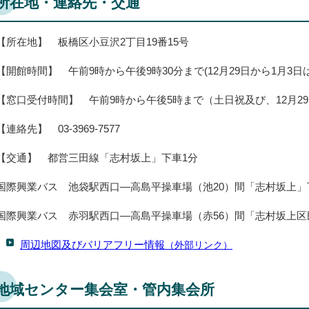
所在地・連絡先・交通
【所在地】 板橋区小豆沢2丁目19番15号
【開館時間】 午前9時から午後9時30分まで(12月29日から1月3日
【窓口受付時間】 午前9時から午後5時まで（土日祝及び、12月29
【連絡先】 03-3969-7577
【交通】 都営三田線「志村坂上」下車1分
国際興業バス 池袋駅西口―高島平操車場（池20）間「志村坂上」
国際興業バス 赤羽駅西口―高島平操車場（赤56）間「志村坂上区
周辺地図及びバリアフリー情報
（外部リンク）
地域センター集会室・管内集会所