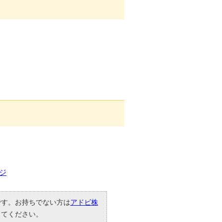
ジ
要です。お持ちでない方は
アドビ株
してください。