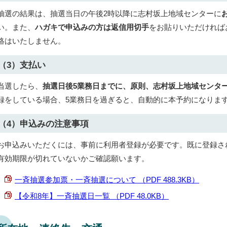
抽選の結果は、抽選当日の午後2時以降に志村坂上地域センターに
い。また、
ハガキで申込みの方は返信用切手
をお貼りいただければ
絡はいたしません。
（3）支払い
当選したら、
抽選日後5業務日までに、原則、志村坂上地域センタ
録をしている場合、5業務日を過ぎると、自動的に本予約になりま
（4）申込みの注意事項
お申込みいただくには、事前に利用者登録が必要です。既に登録さ
有効期限が切れていないかご確認願います。
一斉抽選参加票・一斉抽選について （PDF 488.3KB）
【令和8年】一斉抽選日一覧 （PDF 48.0KB）