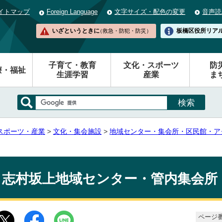
イトマップ
Foreign Language
文字サイズ・配色の変更
音声読
いざというときに
板橋区役所
リア
（救急・防犯・防災）
子育て・教育
文化・スポーツ
防
療・福祉
生涯学習
産業
ま
スポーツ・産業
>
文化・集会施設
>
地域センター・集会所・区民館・ア
志村坂上地域センター・管内集会所
ページ番号