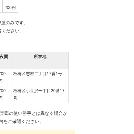
円
200円
部屋のみです。
絡ください。
夜間
所在地
700
板橋区志村二丁目17番1号
円
700
板橋区小豆沢一丁目20番17
円
号
実際の使い勝手とは異なる場合が
内をご確認ください。