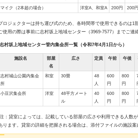
マイク（2本超の場合）
洋室A、和室A
200円
200
プロジェクターは持ち運び式のため、各時間帯で使用できるのは1
ご使用の際は事前に志村坂上地域センター（3969-7577）までご連
志村坂上地域センター管内集会所一覧（令和7年4月1日から）
施設名
部屋
広さ
定員
午前
午後
名
志村城山公園内集会
和室
30畳
48
600
800
所
人
円
円
小豆沢集会所
洋室
48平方メート
40
600
800
ル
人
円
円
注：貸室によっては、記載している部屋の広さや利用できる人数が
あります。貸室の詳細を把握される場合は、添付ファイルの施設案