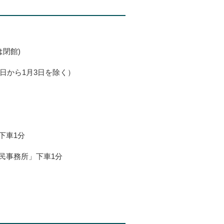
は閉館)
日から1月3日を除く）
下車1分
民事務所」下車1分