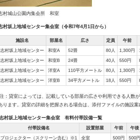
志村城山公園内集会所 和室
志村坂上地域センター集会室（令和7年4月1日から）
施設名
部屋名
広さ
定員
午前
志村坂上地域センター
和室A
52畳
80人
1,300円
志村坂上地域センター
和室B
24畳
40人
550円
志村坂上地域センター
洋室A
110平方メートル
80人
1,300円
志村坂上地域センター
洋室B
34平方メートル
18人
550円
注：貸室によっては、記載している部屋の広さや利用できる人数が
あります。貸室の詳細を把握される場合は、添付ファイルの施設案
志村坂上地域センター集会室 有料付帯設備一覧
付帯設備名
設置部屋
午前
午後
プロジェクター（スクリーン含む）※1
全室
500円
500