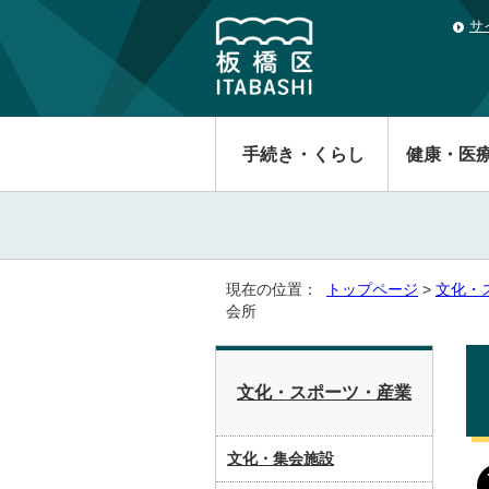
サ
手続き・くらし
健康・医
現在の位置：
トップページ
>
文化・
会所
文化・スポーツ・産業
文化・集会施設